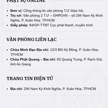
PHẬT SỰ ONLINE
Đơn vị:
Cổng thông tin văn phòng T.Ư Giáo hội
Trụ sở:
Văn phòng 2 T.Ư – GHPGVN – số 294 Nam Kỳ Khởi
Nghĩa, P. Xuân Hòa, TP.HCM
Giấy phép:
84/GP-TTĐT Cục phát thanh, truyền hình
VĂN PHÒNG LIÊN LẠC
Chùa Minh Đạo Địa chỉ:
12/3 BIS Kỳ Đồng, P. Xuân Hòa,
TP.HCM
Chùa Phật Quang – Địa chỉ:
83 Quang Trung, P. Rạch Giá,
tỉnh An Giang
TRANG TIN ĐIỆN TỬ
Địa chỉ:
294 Nam Kỳ Khởi Nghĩa, P. Xuân Hòa, TP.HCM