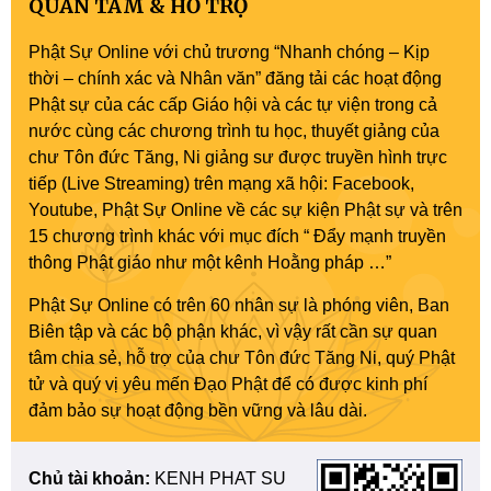
QUAN TÂM & HỖ TRỢ
Phật Sự Online với chủ trương “Nhanh chóng – Kịp
thời – chính xác và Nhân văn” đăng tải các hoạt động
Phật sự của các cấp Giáo hội và các tự viện trong cả
nước cùng các chương trình tu học, thuyết giảng của
chư Tôn đức Tăng, Ni giảng sư được truyền hình trực
tiếp (Live Streaming) trên mạng xã hội: Facebook,
Youtube, Phật Sự Online về các sự kiện Phật sự và trên
15 chương trình khác với mục đích “ Đẩy mạnh truyền
thông Phật giáo như một kênh Hoằng pháp …”
Phật Sự Online có trên 60 nhân sự là phóng viên, Ban
Biên tập và các bộ phận khác, vì vậy rất cần sự quan
tâm chia sẻ, hỗ trợ của chư Tôn đức Tăng Ni, quý Phật
tử và quý vị yêu mến Đạo Phật để có được kinh phí
đảm bảo sự hoạt động bền vững và lâu dài.
Chủ tài khoản:
KENH PHAT SU