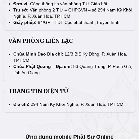
Đơn vị:
Cổng thông tin văn phòng T.Ư Giáo hội
Trụ sở:
Văn phòng 2 T.Ư – GHPGVN – số 294 Nam Kỳ Khởi
Nghĩa, P. Xuân Hòa, TP.HCM
Giấy phép:
84/GP-TTĐT Cục phát thanh, truyền hình
VĂN PHÒNG LIÊN LẠC
Chùa Minh Đạo Địa chỉ:
12/3 BIS Kỳ Đồng, P. Xuân Hòa,
TP.HCM
Chùa Phật Quang – Địa chỉ:
83 Quang Trung, P. Rạch Giá,
tỉnh An Giang
TRANG TIN ĐIỆN TỬ
Địa chỉ:
294 Nam Kỳ Khởi Nghĩa, P. Xuân Hòa, TP.HCM
Ứng dụng mobile Phật Sự Online