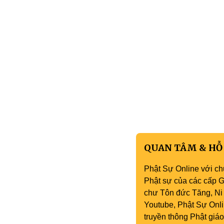
QUAN TÂM & HỖ
Phật Sự Online với ch
Phật sự của các cấp Gi
chư Tôn đức Tăng, Ni 
Youtube, Phật Sự Onli
truyền thông Phật gi