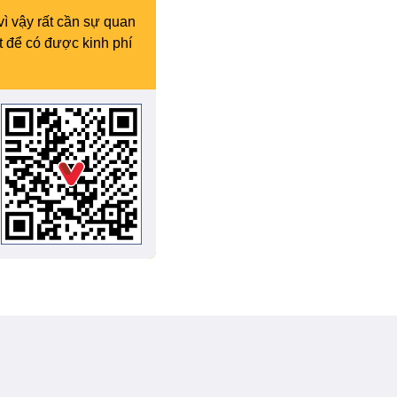
vì vậy rất cần sự quan
t để có được kinh phí