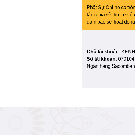
Phật Sự Online có trên
tâm chia sẻ, hỗ trợ c
đảm bảo sự hoạt động 
Chủ tài khoản:
KENH
Số tài khoản:
070104
Ngân hàng Sacombank