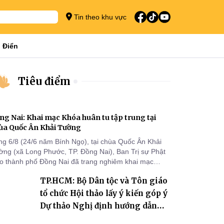
Tin theo khu vực
 Điển
Tiêu điểm
ng Nai: Khai mạc Khóa huân tu tập trung tại
ùa Quốc Ân Khải Tường
ng 6/8 (24/6 năm Bính Ngọ), tại chùa Quốc Ân Khải
ờng (xã Long Phước, TP. Đồng Nai), Ban Trị sự Phật
áo thành phố Đồng Nai đã trang nghiêm khai mạc
a huân tu tập trung trong mùa An cư kiết hạ Phật lịch
TP.HCM: Bộ Dân tộc và Tôn giáo
70 dành cho chư Tăng hành giả an cư tại chỗ khu vực
I, VIII và trường hạ chùa Quốc Ân Khải Tường.
tổ chức Hội thảo lấy ý kiến góp ý
Dự thảo Nghị định hướng dẫn
thi hành Luật Tín ngưỡng, tôn