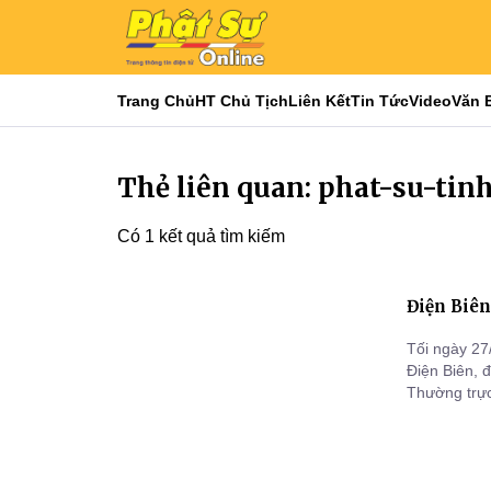
Trang Chủ
HT Chủ Tịch
Liên Kết
Tin Tức
Video
Văn 
Thẻ liên quan: phat-su-tin
Có 1 kết quả tìm kiếm
Điện Biên
Tối ngày 27/9/
Điện Biên, 
Thường trực
Phật giáo t
sự GHPGVN t
Bắc Ninh