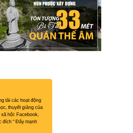
g tải các hoạt động
ọc, thuyết giảng của
 xã hội: Facebook,
c đích “ Đẩy mạnh