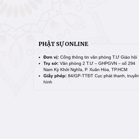
PHẬT SỰ ONLINE
Đơn vị:
Cổng thông tin văn phòng T.Ư Giáo hội
Trụ sở:
Văn phòng 2 T.Ư – GHPGVN – số 294
Nam Kỳ Khởi Nghĩa, P. Xuân Hòa, TP.HCM
Giấy phép:
84/GP-TTĐT Cục phát thanh, truyề
hình