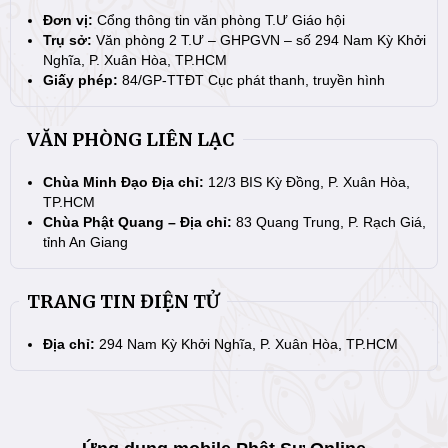
Đơn vị:
Cổng thông tin văn phòng T.Ư Giáo hội
Trụ sở:
Văn phòng 2 T.Ư – GHPGVN – số 294 Nam Kỳ Khởi
Nghĩa, P. Xuân Hòa, TP.HCM
Giấy phép:
84/GP-TTĐT Cục phát thanh, truyền hình
VĂN PHÒNG LIÊN LẠC
Chùa Minh Đạo Địa chỉ:
12/3 BIS Kỳ Đồng, P. Xuân Hòa,
TP.HCM
Chùa Phật Quang – Địa chỉ:
83 Quang Trung, P. Rạch Giá,
tỉnh An Giang
TRANG TIN ĐIỆN TỬ
Địa chỉ:
294 Nam Kỳ Khởi Nghĩa, P. Xuân Hòa, TP.HCM