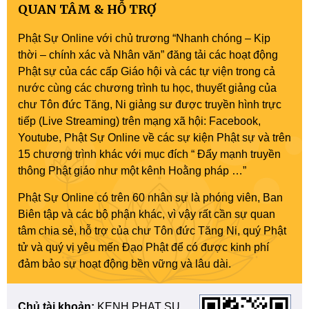
QUAN TÂM & HỖ TRỢ
Phật Sự Online với chủ trương “Nhanh chóng – Kịp
thời – chính xác và Nhân văn” đăng tải các hoạt động
Phật sự của các cấp Giáo hội và các tự viện trong cả
nước cùng các chương trình tu học, thuyết giảng của
chư Tôn đức Tăng, Ni giảng sư được truyền hình trực
tiếp (Live Streaming) trên mạng xã hội: Facebook,
Youtube, Phật Sự Online về các sự kiện Phật sự và trên
15 chương trình khác với mục đích “ Đẩy mạnh truyền
thông Phật giáo như một kênh Hoằng pháp …”
Phật Sự Online có trên 60 nhân sự là phóng viên, Ban
Biên tập và các bộ phận khác, vì vậy rất cần sự quan
tâm chia sẻ, hỗ trợ của chư Tôn đức Tăng Ni, quý Phật
tử và quý vị yêu mến Đạo Phật để có được kinh phí
đảm bảo sự hoạt động bền vững và lâu dài.
Chủ tài khoản:
KENH PHAT SU