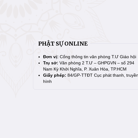
PHẬT SỰ ONLINE
Đơn vị:
Cổng thông tin văn phòng T.Ư Giáo hội
Trụ sở:
Văn phòng 2 T.Ư – GHPGVN – số 294
Nam Kỳ Khởi Nghĩa, P. Xuân Hòa, TP.HCM
Giấy phép:
84/GP-TTĐT Cục phát thanh, truyề
hình