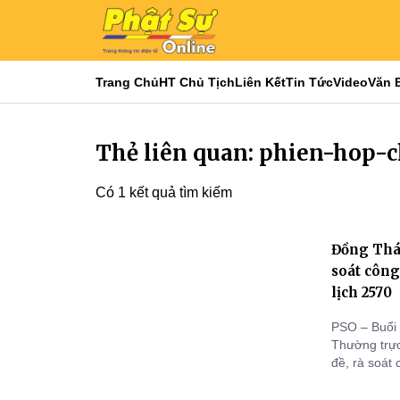
Trang Chủ
HT Chủ Tịch
Liên Kết
Tin Tức
Video
Văn 
Thẻ liên quan: phien-hop-
Có 1 kết quả tìm kiếm
Đồng Tháp
soát công
lịch 2570
PSO – Buổi 
Thường trự
đề, rà soát
hạ năm Bín