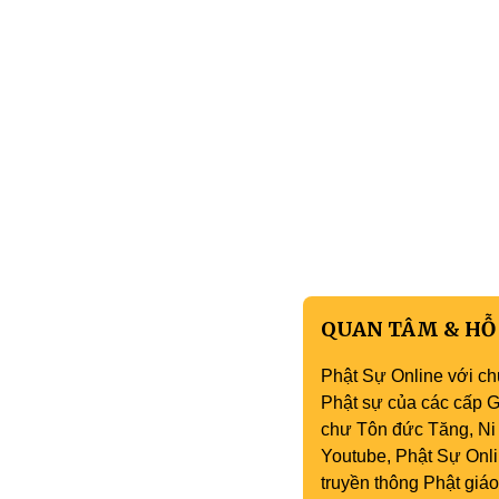
QUAN TÂM & HỖ
Phật Sự Online với ch
Phật sự của các cấp Gi
chư Tôn đức Tăng, Ni 
Youtube, Phật Sự Onli
truyền thông Phật gi