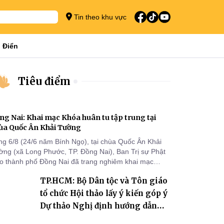
Tin theo khu vực
 Điển
Tiêu điểm
ng Nai: Khai mạc Khóa huân tu tập trung tại
ùa Quốc Ân Khải Tường
ng 6/8 (24/6 năm Bính Ngọ), tại chùa Quốc Ân Khải
ờng (xã Long Phước, TP. Đồng Nai), Ban Trị sự Phật
áo thành phố Đồng Nai đã trang nghiêm khai mạc
a huân tu tập trung trong mùa An cư kiết hạ Phật lịch
TP.HCM: Bộ Dân tộc và Tôn giáo
70 dành cho chư Tăng hành giả an cư tại chỗ khu vực
I, VIII và trường hạ chùa Quốc Ân Khải Tường.
tổ chức Hội thảo lấy ý kiến góp ý
Dự thảo Nghị định hướng dẫn
thi hành Luật Tín ngưỡng, tôn