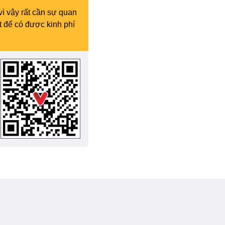
vì vậy rất cần sự quan
t để có được kinh phí