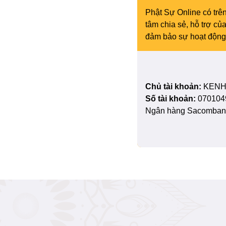
Phật Sự Online có trên
tâm chia sẻ, hỗ trợ c
đảm bảo sự hoạt động 
Chủ tài khoản:
KENH
Số tài khoản:
070104
Ngân hàng Sacombank