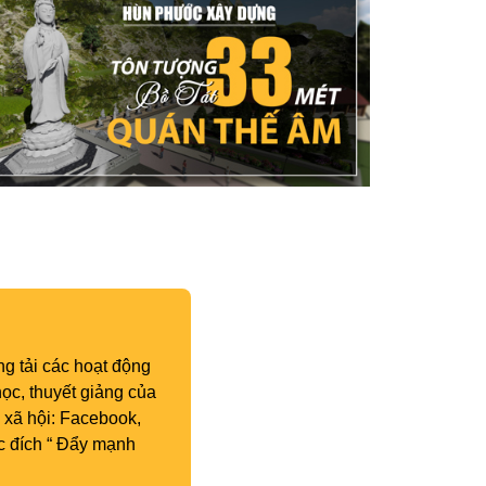
g tải các hoạt động
ọc, thuyết giảng của
 xã hội: Facebook,
c đích “ Đẩy mạnh