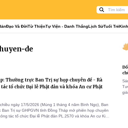
Bản
Đạo Và Đời
Từ Thiện
Tự Viện - Danh Thắng
Lịch Sử
Tuổi Trẻ
Kinh
chuyen-de
Đồ
ch
: Thường trực Ban Trị sự họp chuyên đề - Rà
Sá
 tác tổ chức Đại lễ Phật đản và khóa An cư Phật
Tư
gi
Khó
25
chiều ngày 17/5/2026 (Mùng 1 tháng 4 năm Bính Ngọ), Ban
VI
c Ban Trị sự GHPGVN tỉnh Đồng Tháp mở phiên họp chuyên
 công tác tổ chức Đại lễ Phật đản PL.2570 và khóa An cư Kiết
h Ngọ.