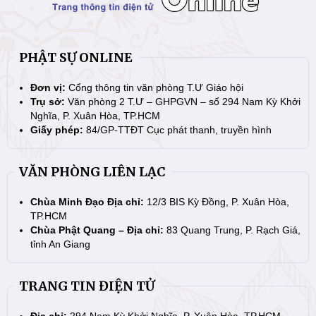
PHẬT SỰ ONLINE
Đơn vị:
Cổng thông tin văn phòng T.Ư Giáo hội
Trụ sở:
Văn phòng 2 T.Ư – GHPGVN – số 294 Nam Kỳ Khởi
Nghĩa, P. Xuân Hòa, TP.HCM
Giấy phép:
84/GP-TTĐT Cục phát thanh, truyền hình
VĂN PHÒNG LIÊN LẠC
Chùa Minh Đạo Địa chỉ:
12/3 BIS Kỳ Đồng, P. Xuân Hòa,
TP.HCM
Chùa Phật Quang – Địa chỉ:
83 Quang Trung, P. Rạch Giá,
tỉnh An Giang
TRANG TIN ĐIỆN TỬ
Địa chỉ:
294 Nam Kỳ Khởi Nghĩa, P. Xuân Hòa, TP.HCM