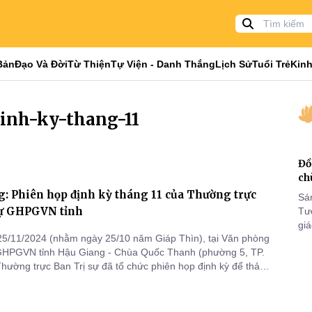
Bản
Đạo Và Đời
Từ Thiện
Tự Viện - Danh Thắng
Lịch Sử
Tuổi Trẻ
Kinh
dinh-ky-thang-11
Đồ
ch
: Phiên họp định kỳ tháng 11 của Thường trực
Sá
sự GHPGVN tỉnh
Tư
gi
5/11/2024 (nhằm ngày 25/10 năm Giáp Thìn), tại Văn phòng
Khó
 GHPGVN tỉnh Hậu Giang - Chùa Quốc Thanh (phường 5, TP.
25
Thường trực Ban Trị sự đã tổ chức phiên họp định kỳ để thảo
VI
ng tác Phật sự quan trọng.