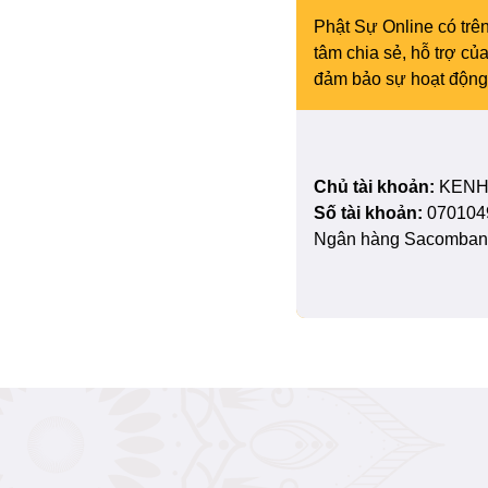
Phật Sự Online có trên
tâm chia sẻ, hỗ trợ c
đảm bảo sự hoạt động 
Chủ tài khoản:
KENH
Số tài khoản:
070104
Ngân hàng Sacombank