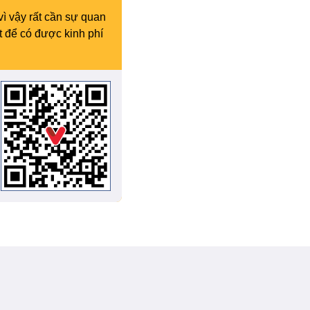
vì vậy rất cần sự quan
t để có được kinh phí