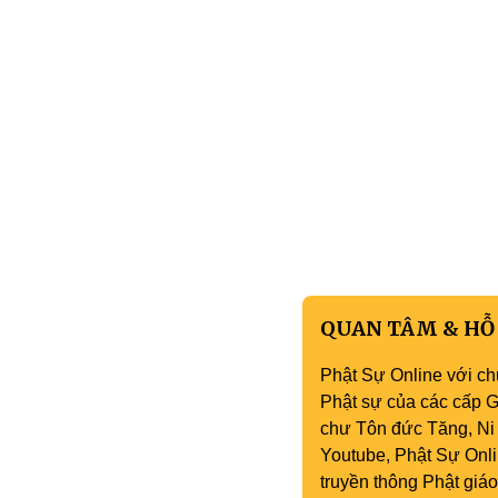
QUAN TÂM & HỖ
Phật Sự Online với ch
Phật sự của các cấp Gi
chư Tôn đức Tăng, Ni 
Youtube, Phật Sự Onli
truyền thông Phật gi