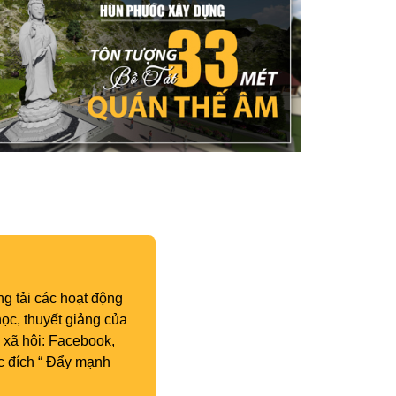
g tải các hoạt động
ọc, thuyết giảng của
 xã hội: Facebook,
c đích “ Đẩy mạnh