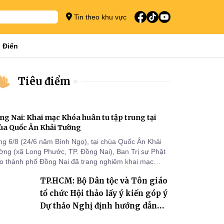
Tin theo khu vực
 Điển
Tiêu điểm
ng Nai: Khai mạc Khóa huân tu tập trung tại
ùa Quốc Ân Khải Tường
ng 6/8 (24/6 năm Bính Ngọ), tại chùa Quốc Ân Khải
ờng (xã Long Phước, TP. Đồng Nai), Ban Trị sự Phật
áo thành phố Đồng Nai đã trang nghiêm khai mạc
a huân tu tập trung trong mùa An cư kiết hạ Phật lịch
TP.HCM: Bộ Dân tộc và Tôn giáo
70 dành cho chư Tăng hành giả an cư tại chỗ khu vực
I, VIII và trường hạ chùa Quốc Ân Khải Tường.
tổ chức Hội thảo lấy ý kiến góp ý
Dự thảo Nghị định hướng dẫn
thi hành Luật Tín ngưỡng, tôn