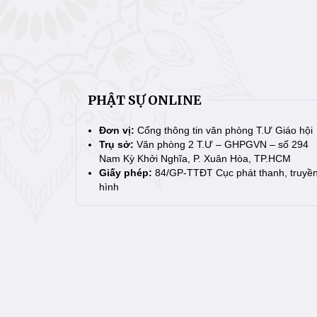
PHẬT SỰ ONLINE
Đơn vị:
Cổng thông tin văn phòng T.Ư Giáo hội
Trụ sở:
Văn phòng 2 T.Ư – GHPGVN – số 294
Nam Kỳ Khởi Nghĩa, P. Xuân Hòa, TP.HCM
Giấy phép:
84/GP-TTĐT Cục phát thanh, truyề
hình