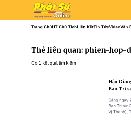
Trang Chủ
HT Chủ Tịch
Liên Kết
Tin Tức
Video
Văn 
Thẻ liên quan: phien-hop-
Có 1 kết quả tìm kiếm
Hậu Giang
Ban Trị 
Sáng ngày 2
Ban Trị sự
Vị Thanh), 
luận các cô