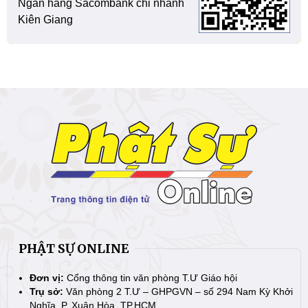
Ngân hàng Sacombank chi nhánh
Kiên Giang
PHẬT SỰ ONLINE
Đơn vị:
Cổng thông tin văn phòng T.Ư Giáo hội
Trụ sở:
Văn phòng 2 T.Ư – GHPGVN – số 294 Nam Kỳ Khởi
Nghĩa, P. Xuân Hòa, TP.HCM