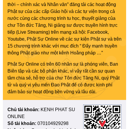
thời – chính xác và Nhân văn” đăng tải các hoạt động
Phật sự của các cấp Giáo hội và các tự viện trong cả
nước cùng các chương trình tu học, thuyết giảng của
chư Tôn đức Tăng, Ni giảng sư được truyền hình trực
tiếp (Live Streaming) trên mạng xã hội: Facebook,
Youtube, Phật Sự Online về các sự kiện Phật sự và trên
15 chương trình khác với mục đích “ Đẩy mạnh truyền
thông Phật giáo như một kênh Hoằng pháp …”
Phật Sự Online có trên 60 nhân sự là phóng viên, Ban
Biên tập và các bộ phận khác, vì vậy rất cần sự quan
tâm chia sẻ, hỗ trợ của chư Tôn đức Tăng Ni, quý Phật
tử và quý vị yêu mến Đạo Phật để có được kinh phí
đảm bảo sự hoạt động bền vững và lâu dài.
Chủ tài khoản:
KENH PHAT SU
ONLINE
Số tài khoản:
070104929298