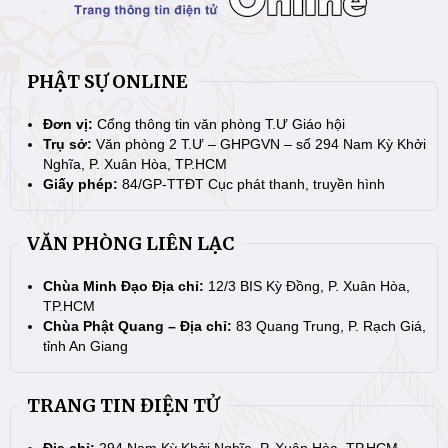
PHẬT SỰ ONLINE
Đơn vị:
Cổng thông tin văn phòng T.Ư Giáo hội
Trụ sở:
Văn phòng 2 T.Ư – GHPGVN – số 294 Nam Kỳ Khởi
Nghĩa, P. Xuân Hòa, TP.HCM
Giấy phép:
84/GP-TTĐT Cục phát thanh, truyền hình
VĂN PHÒNG LIÊN LẠC
Chùa Minh Đạo Địa chỉ:
12/3 BIS Kỳ Đồng, P. Xuân Hòa,
TP.HCM
Chùa Phật Quang – Địa chỉ:
83 Quang Trung, P. Rạch Giá,
tỉnh An Giang
TRANG TIN ĐIỆN TỬ
Địa chỉ:
294 Nam Kỳ Khởi Nghĩa, P. Xuân Hòa, TP.HCM