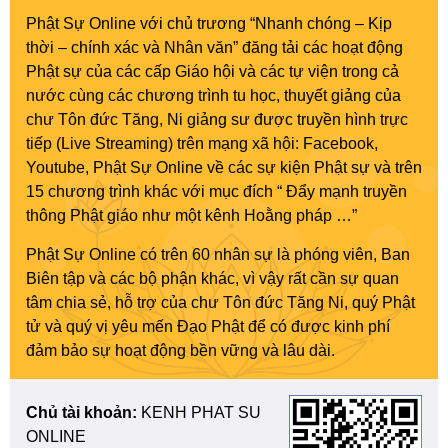
Phật Sự Online với chủ trương “Nhanh chóng – Kịp
thời – chính xác và Nhân văn” đăng tải các hoạt động
Phật sự của các cấp Giáo hội và các tự viện trong cả
nước cùng các chương trình tu học, thuyết giảng của
chư Tôn đức Tăng, Ni giảng sư được truyền hình trực
tiếp (Live Streaming) trên mạng xã hội: Facebook,
Youtube, Phật Sự Online về các sự kiện Phật sự và trên
15 chương trình khác với mục đích “ Đẩy mạnh truyền
thông Phật giáo như một kênh Hoằng pháp …”
Phật Sự Online có trên 60 nhân sự là phóng viên, Ban
Biên tập và các bộ phận khác, vì vậy rất cần sự quan
tâm chia sẻ, hỗ trợ của chư Tôn đức Tăng Ni, quý Phật
tử và quý vị yêu mến Đạo Phật để có được kinh phí
đảm bảo sự hoạt động bền vững và lâu dài.
Chủ tài khoản:
KENH PHAT SU
ONLINE