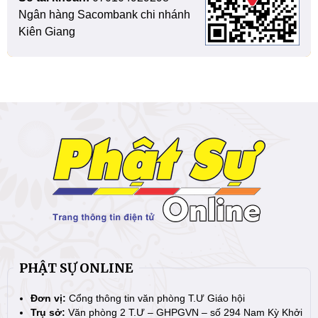
Ngân hàng Sacombank chi nhánh
Kiên Giang
PHẬT SỰ ONLINE
Đơn vị:
Cổng thông tin văn phòng T.Ư Giáo hội
Trụ sở:
Văn phòng 2 T.Ư – GHPGVN – số 294 Nam Kỳ Khởi