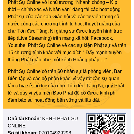
Phật Sự Online với chủ trương “Nhanh chóng – Kịp
thời – chính xác và Nhân văn” đăng tải các hoạt động
Phật sự của các cấp Giáo hội và các tự viện trong cả
nước cùng các chương trình tu học, thuyết giảng của
chư Tôn đức Tăng, Ni giảng sư được truyền hình trực
tiếp (Live Streaming) trên mạng xã hội: Facebook,
Youtube, Phật Sự Online về các sự kiện Phật sự và trên
15 chương trình khác với mục đích “ Đẩy mạnh truyền
thông Phật giáo như một kênh Hoằng pháp …”
Phật Sự Online có trên 60 nhân sự là phóng viên, Ban
Biên tập và các bộ phận khác, vì vậy rất cần sự quan
tâm chia sẻ, hỗ trợ của chư Tôn đức Tăng Ni, quý Phật
tử và quý vị yêu mến Đạo Phật để có được kinh phí
đảm bảo sự hoạt động bền vững và lâu dài.
Chủ tài khoản:
KENH PHAT SU
ONLINE
Số tài khoản:
070104929298