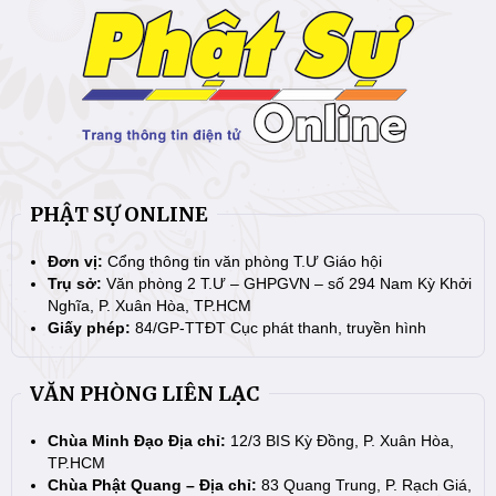
PHẬT SỰ ONLINE
Đơn vị:
Cổng thông tin văn phòng T.Ư Giáo hội
Trụ sở:
Văn phòng 2 T.Ư – GHPGVN – số 294 Nam Kỳ Khởi
Nghĩa, P. Xuân Hòa, TP.HCM
Giấy phép:
84/GP-TTĐT Cục phát thanh, truyền hình
VĂN PHÒNG LIÊN LẠC
Chùa Minh Đạo Địa chỉ:
12/3 BIS Kỳ Đồng, P. Xuân Hòa,
TP.HCM
Chùa Phật Quang – Địa chỉ:
83 Quang Trung, P. Rạch Giá,