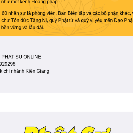
áo như một kênh Hoằng pháp …”
 60 nhân sự là phóng viên, Ban Biên tập và các bộ phận khác, 
ủa chư Tôn đức Tăng Ni, quý Phật tử và quý vị yêu mến Đạo Phậ
bền vững và lâu dài.
 PHAT SU ONLINE
929298
 chi nhánh Kiên Giang