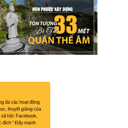
g tải các hoạt động
ọc, thuyết giảng của
 xã hội: Facebook,
c đích “ Đẩy mạnh