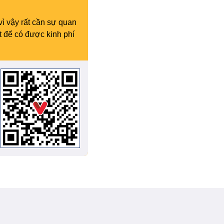
vì vậy rất cần sự quan
t để có được kinh phí