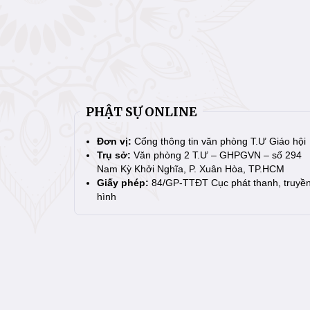
PHẬT SỰ ONLINE
Đơn vị:
Cổng thông tin văn phòng T.Ư Giáo hội
Trụ sở:
Văn phòng 2 T.Ư – GHPGVN – số 294
Nam Kỳ Khởi Nghĩa, P. Xuân Hòa, TP.HCM
Giấy phép:
84/GP-TTĐT Cục phát thanh, truyề
hình