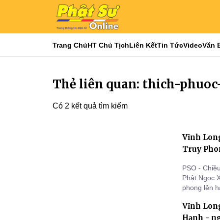
Trang Chủ
HT Chủ Tịch
Liên Kết
Tin Tức
Video
Văn 
Thẻ liên quan: thich-phuo
Có 2 kết quả tìm kiếm
Vĩnh Lon
Truy Pho
PSO - Chiề
Phật Ngọc X
phong lên 
viên HĐTS,
Vĩnh Long
Hạnh - ng