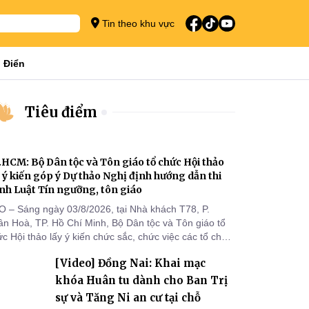
Tin theo khu vực
 Điển
Tiêu điểm
.HCM: Bộ Dân tộc và Tôn giáo tổ chức Hội thảo
y ý kiến góp ý Dự thảo Nghị định hướng dẫn thi
nh Luật Tín ngưỡng, tôn giáo
O – Sáng ngày 03/8/2026, tại Nhà khách T78, P.
ân Hoà, TP. Hồ Chí Minh, Bộ Dân tộc và Tôn giáo tổ
c Hội thảo lấy ý kiến chức sắc, chức việc các tổ chức
 giáo, người đại diện, Ban Quản lý cơ sở tín ngưỡng
[Video] Đồng Nai: Khai mạc
c tỉnh, thành phố khu vực phía Nam nhằm góp ý hoàn
ện hồ sơ Dự thảo Nghị định quy định chi tiết một số
khóa Huân tu dành cho Ban Trị
ều và biện pháp để tổ chức
sự và Tăng Ni an cư tại chỗ