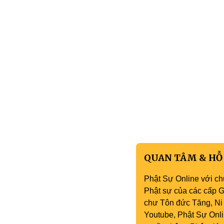
QUAN TÂM & HỖ
Phật Sự Online với ch
Phật sự của các cấp Gi
chư Tôn đức Tăng, Ni 
Youtube, Phật Sự Onli