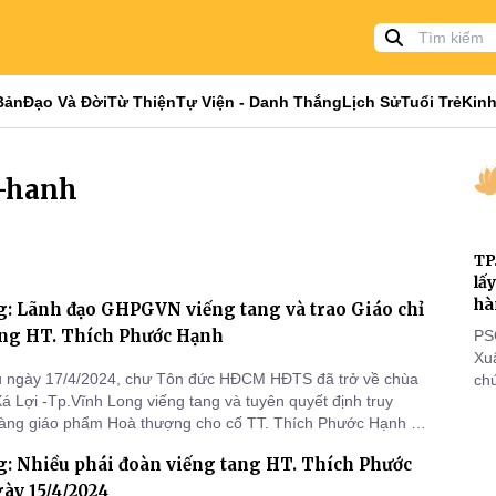
Bản
Đạo Và Đời
Từ Thiện
Tự Viện - Danh Thắng
Lịch Sử
Tuổi Trẻ
Kinh
c-hanh
TP
lấ
hà
g: Lãnh đạo GHPGVN viếng tang và trao Giáo chỉ
ng HT. Thích Phước Hạnh
PS
Xu
u ngày 17/4/2024, chư Tôn đức HĐCM HĐTS đã trở về chùa
chứ
á Lợi -Tp.Vĩnh Long viếng tang và tuyên quyết định truy
tôn
hàng giáo phẩm Hoà thượng cho cố TT. Thích Phước Hạnh uỷ
cá
 Phó trưởng ban TT BTS GHPGVN tỉnh Vĩnh Long.
thi
: Nhiều phái đoàn viếng tang HT. Thích Phước
đi
ày 15/4/2024