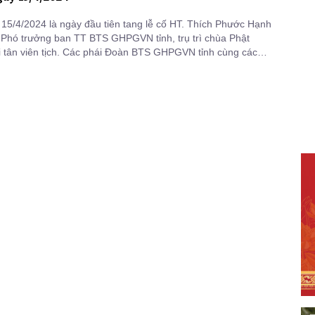
15/4/2024 là ngày đầu tiên tang lễ cố HT. Thích Phước Hạnh
Phó trưởng ban TT BTS GHPGVN tỉnh, trụ trì chùa Phật
 tân viên tịch. Các phái Đoàn BTS GHPGVN tỉnh cùng các
Thành phố cũng như các cấp chính quyền, chư tôn đức
ật tử đến và thắp hương tưởng niệm