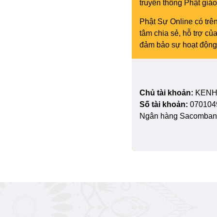
truyền thông Phật gi
Phật Sự Online có trên
tâm chia sẻ, hỗ trợ c
đảm bảo sự hoạt động 
Chủ tài khoản:
KENH
Số tài khoản:
070104
Ngân hàng Sacombank