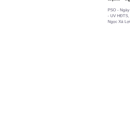
PSO - Ngày 
- UV HĐTS, 
Ngọc Xá Lợi
BTS huyện, 
Tăng, Ni Ph