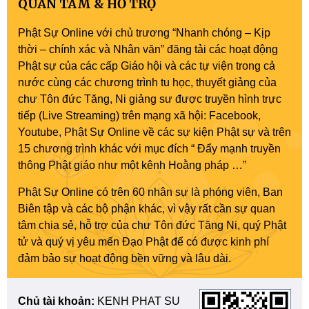
QUAN TÂM & HỖ TRỢ
Phật Sự Online với chủ trương “Nhanh chóng – Kịp
thời – chính xác và Nhân văn” đăng tải các hoạt động
Phật sự của các cấp Giáo hội và các tự viện trong cả
nước cùng các chương trình tu học, thuyết giảng của
chư Tôn đức Tăng, Ni giảng sư được truyền hình trực
tiếp (Live Streaming) trên mạng xã hội: Facebook,
Youtube, Phật Sự Online về các sự kiện Phật sự và trên
15 chương trình khác với mục đích “ Đẩy mạnh truyền
thông Phật giáo như một kênh Hoằng pháp …”
Phật Sự Online có trên 60 nhân sự là phóng viên, Ban
Biên tập và các bộ phận khác, vì vậy rất cần sự quan
tâm chia sẻ, hỗ trợ của chư Tôn đức Tăng Ni, quý Phật
tử và quý vị yêu mến Đạo Phật để có được kinh phí
đảm bảo sự hoạt động bền vững và lâu dài.
Chủ tài khoản:
KENH PHAT SU