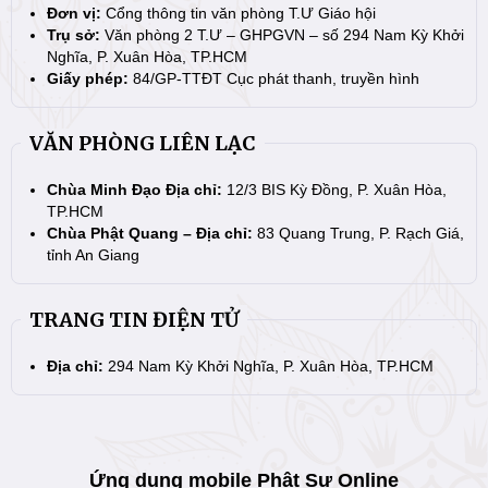
Đơn vị:
Cổng thông tin văn phòng T.Ư Giáo hội
Trụ sở:
Văn phòng 2 T.Ư – GHPGVN – số 294 Nam Kỳ Khởi
Nghĩa, P. Xuân Hòa, TP.HCM
Giấy phép:
84/GP-TTĐT Cục phát thanh, truyền hình
VĂN PHÒNG LIÊN LẠC
Chùa Minh Đạo Địa chỉ:
12/3 BIS Kỳ Đồng, P. Xuân Hòa,
TP.HCM
Chùa Phật Quang – Địa chỉ:
83 Quang Trung, P. Rạch Giá,
tỉnh An Giang
TRANG TIN ĐIỆN TỬ
Địa chỉ:
294 Nam Kỳ Khởi Nghĩa, P. Xuân Hòa, TP.HCM
Ứng dụng mobile Phật Sự Online