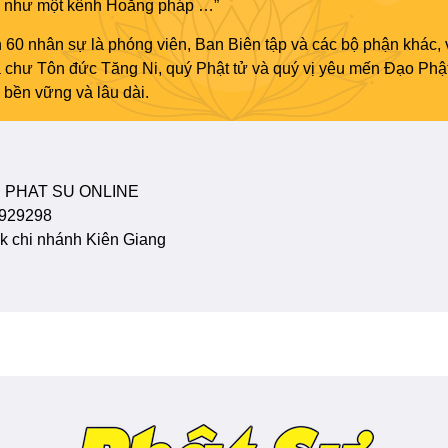
áo như một kênh Hoằng pháp …”
 60 nhân sự là phóng viên, Ban Biên tập và các bộ phận khác, 
ủa chư Tôn đức Tăng Ni, quý Phật tử và quý vị yêu mến Đạo Phậ
bền vững và lâu dài.
 PHAT SU ONLINE
929298
 chi nhánh Kiên Giang