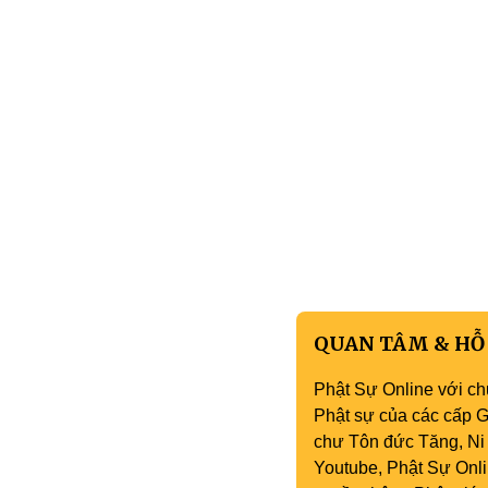
QUAN TÂM & HỖ
Phật Sự Online với ch
Phật sự của các cấp Gi
chư Tôn đức Tăng, Ni 
Youtube, Phật Sự Onli