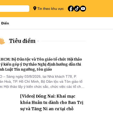
Tin theo khu vực
 Điển
Tiêu điểm
.HCM: Bộ Dân tộc và Tôn giáo tổ chức Hội thảo
y ý kiến góp ý Dự thảo Nghị định hướng dẫn thi
nh Luật Tín ngưỡng, tôn giáo
O – Sáng ngày 03/8/2026, tại Nhà khách T78, P.
ân Hoà, TP. Hồ Chí Minh, Bộ Dân tộc và Tôn giáo tổ
c Hội thảo lấy ý kiến chức sắc, chức việc các tổ chức
 giáo, người đại diện, Ban Quản lý cơ sở tín ngưỡng
[Video] Đồng Nai: Khai mạc
c tỉnh, thành phố khu vực phía Nam nhằm góp ý hoàn
ện hồ sơ Dự thảo Nghị định quy định chi tiết một số
khóa Huân tu dành cho Ban Trị
ều và biện pháp để tổ chức
sự và Tăng Ni an cư tại chỗ