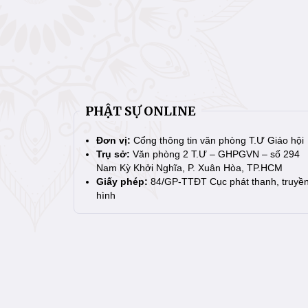
PHẬT SỰ ONLINE
Đơn vị:
Cổng thông tin văn phòng T.Ư Giáo hội
Trụ sở:
Văn phòng 2 T.Ư – GHPGVN – số 294
Nam Kỳ Khởi Nghĩa, P. Xuân Hòa, TP.HCM
Giấy phép:
84/GP-TTĐT Cục phát thanh, truyề
hình