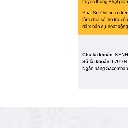
truyền thông Phật gi
Phật Sự Online có trên
tâm chia sẻ, hỗ trợ c
đảm bảo sự hoạt động 
Chủ tài khoản:
KENH
Số tài khoản:
070104
Ngân hàng Sacombank