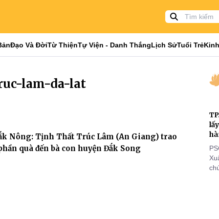
Bản
Đạo Và Đời
Từ Thiện
Tự Viện - Danh Thắng
Lịch Sử
Tuổi Trẻ
Kinh
ruc-lam-da-lat
TP
lấ
hà
ắk Nông: Tịnh Thất Trúc Lâm (An Giang) trao
phần quà đến bà con huyện Đắk Song
PS
Xu
chứ
tôn
cá
thi
đi