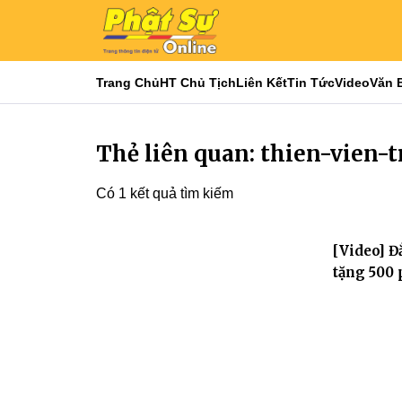
Trang Chủ
HT Chủ Tịch
Liên Kết
Tin Tức
Video
Văn 
Thẻ liên quan: thien-vien-t
Có 1 kết quả tìm kiếm
[Video] Đ
tặng 500 