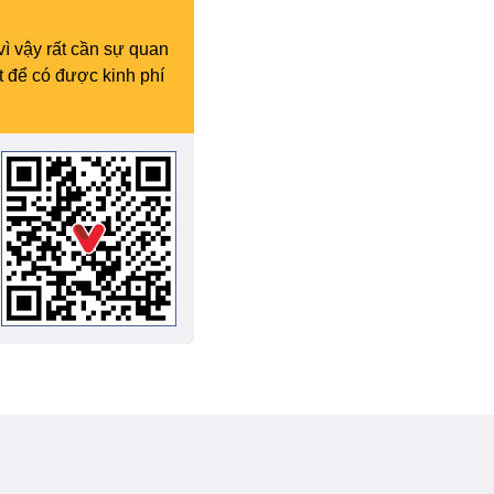
vì vậy rất cần sự quan
t để có được kinh phí