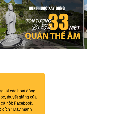
g tải các hoạt động
ọc, thuyết giảng của
 xã hội: Facebook,
c đích “ Đẩy mạnh