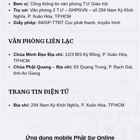
Đơn vị:
Cổng thông tin văn phòng T.Ư Giáo hội
Trụ sở:
Văn phòng 2 T.Ư – GHPGVN – số 294 Nam Kỳ Khởi
Nghĩa, P. Xuân Hòa, TP.HCM
Giấy phép:
84/GP-TTĐT Cục phát thanh, truyền hình
VĂN PHÒNG LIÊN LẠC
Chùa Minh Đạo Địa chỉ:
12/3 BIS Kỳ Đồng, P. Xuân Hòa,
TP.HCM
Chùa Phật Quang – Địa chỉ:
83 Quang Trung, P. Rạch Giá,
tỉnh An Giang
TRANG TIN ĐIỆN TỬ
Địa chỉ:
294 Nam Kỳ Khởi Nghĩa, P. Xuân Hòa, TP.HCM
Ứng dụng mobile Phật Sự Online