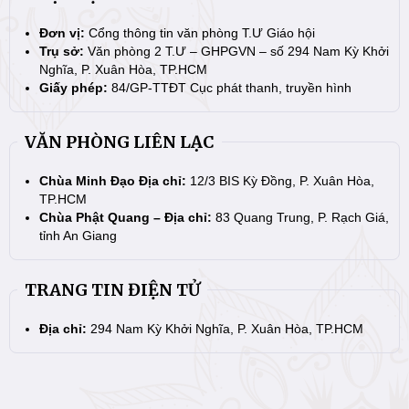
Đơn vị:
Cổng thông tin văn phòng T.Ư Giáo hội
Trụ sở:
Văn phòng 2 T.Ư – GHPGVN – số 294 Nam Kỳ Khởi
Nghĩa, P. Xuân Hòa, TP.HCM
Giấy phép:
84/GP-TTĐT Cục phát thanh, truyền hình
VĂN PHÒNG LIÊN LẠC
Chùa Minh Đạo Địa chỉ:
12/3 BIS Kỳ Đồng, P. Xuân Hòa,
TP.HCM
Chùa Phật Quang – Địa chỉ:
83 Quang Trung, P. Rạch Giá,
tỉnh An Giang
TRANG TIN ĐIỆN TỬ
Địa chỉ:
294 Nam Kỳ Khởi Nghĩa, P. Xuân Hòa, TP.HCM