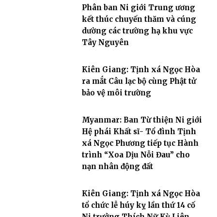
Phân ban Ni giới Trung ương
kết thúc chuyến thăm và cúng
dường các trường hạ khu vực
Tây Nguyên
Kiên Giang: Tịnh xá Ngọc Hòa
ra mắt Câu lạc bộ cùng Phật tử
bảo vệ môi trường
Myanmar: Ban Từ thiện Ni giới
Hệ phái Khất sĩ- Tổ đình Tịnh
xá Ngọc Phương tiếp tục Hành
trình “Xoa Dịu Nỗi Đau” cho
nạn nhân động đất
Kiên Giang: Tịnh xá Ngọc Hòa
tổ chức lễ húy kỵ lần thứ 14 cố
Ni trưởng Thích Nữ Kỳ Liên