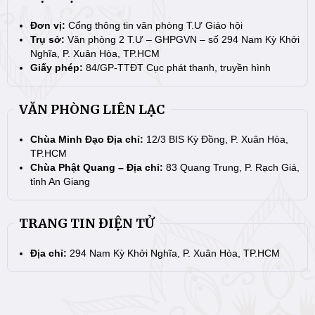
Đơn vị:
Cổng thông tin văn phòng T.Ư Giáo hội
Trụ sở:
Văn phòng 2 T.Ư – GHPGVN – số 294 Nam Kỳ Khởi
Nghĩa, P. Xuân Hòa, TP.HCM
Giấy phép:
84/GP-TTĐT Cục phát thanh, truyền hình
VĂN PHÒNG LIÊN LẠC
Chùa Minh Đạo Địa chỉ:
12/3 BIS Kỳ Đồng, P. Xuân Hòa,
TP.HCM
Chùa Phật Quang – Địa chỉ:
83 Quang Trung, P. Rạch Giá,
tỉnh An Giang
TRANG TIN ĐIỆN TỬ
Địa chỉ:
294 Nam Kỳ Khởi Nghĩa, P. Xuân Hòa, TP.HCM