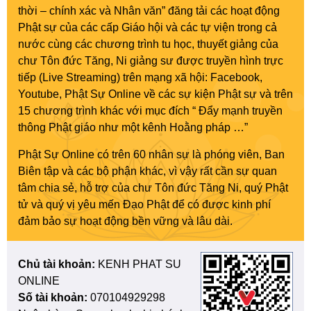
thời – chính xác và Nhân văn” đăng tải các hoạt động
Phật sự của các cấp Giáo hội và các tự viện trong cả
nước cùng các chương trình tu học, thuyết giảng của
chư Tôn đức Tăng, Ni giảng sư được truyền hình trực
tiếp (Live Streaming) trên mạng xã hội: Facebook,
Youtube, Phật Sự Online về các sự kiện Phật sự và trên
15 chương trình khác với mục đích “ Đẩy mạnh truyền
thông Phật giáo như một kênh Hoằng pháp …”
Phật Sự Online có trên 60 nhân sự là phóng viên, Ban
Biên tập và các bộ phận khác, vì vậy rất cần sự quan
tâm chia sẻ, hỗ trợ của chư Tôn đức Tăng Ni, quý Phật
tử và quý vị yêu mến Đạo Phật để có được kinh phí
đảm bảo sự hoạt động bền vững và lâu dài.
Chủ tài khoản:
KENH PHAT SU
ONLINE
Số tài khoản:
070104929298