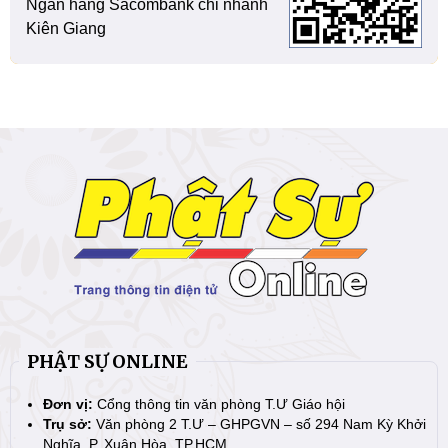
Ngân hàng Sacombank chi nhánh
Kiên Giang
PHẬT SỰ ONLINE
Đơn vị:
Cổng thông tin văn phòng T.Ư Giáo hội
Trụ sở:
Văn phòng 2 T.Ư – GHPGVN – số 294 Nam Kỳ Khởi
Nghĩa, P. Xuân Hòa, TP.HCM