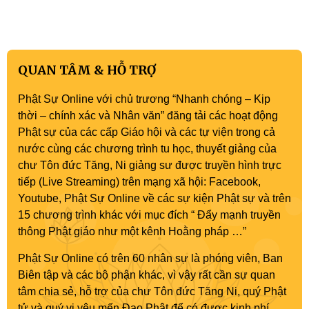
QUAN TÂM & HỖ TRỢ
Phật Sự Online với chủ trương “Nhanh chóng – Kịp
thời – chính xác và Nhân văn” đăng tải các hoạt động
Phật sự của các cấp Giáo hội và các tự viện trong cả
nước cùng các chương trình tu học, thuyết giảng của
chư Tôn đức Tăng, Ni giảng sư được truyền hình trực
tiếp (Live Streaming) trên mạng xã hội: Facebook,
Youtube, Phật Sự Online về các sự kiện Phật sự và trên
15 chương trình khác với mục đích “ Đẩy mạnh truyền
thông Phật giáo như một kênh Hoằng pháp …”
Phật Sự Online có trên 60 nhân sự là phóng viên, Ban
Biên tập và các bộ phận khác, vì vậy rất cần sự quan
tâm chia sẻ, hỗ trợ của chư Tôn đức Tăng Ni, quý Phật
tử và quý vị yêu mến Đạo Phật để có được kinh phí