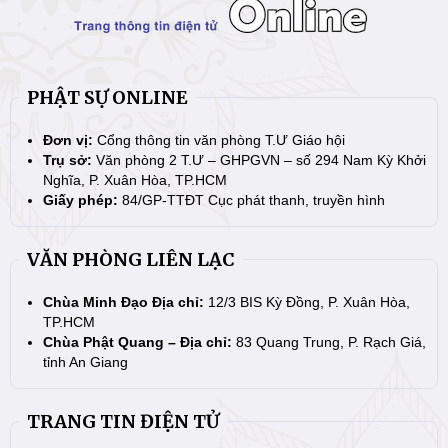
PHẬT SỰ ONLINE
Đơn vị:
Cổng thông tin văn phòng T.Ư Giáo hội
Trụ sở:
Văn phòng 2 T.Ư – GHPGVN – số 294 Nam Kỳ Khởi
Nghĩa, P. Xuân Hòa, TP.HCM
Giấy phép:
84/GP-TTĐT Cục phát thanh, truyền hình
VĂN PHÒNG LIÊN LẠC
Chùa Minh Đạo Địa chỉ:
12/3 BIS Kỳ Đồng, P. Xuân Hòa,
TP.HCM
Chùa Phật Quang – Địa chỉ:
83 Quang Trung, P. Rạch Giá,
tỉnh An Giang
TRANG TIN ĐIỆN TỬ