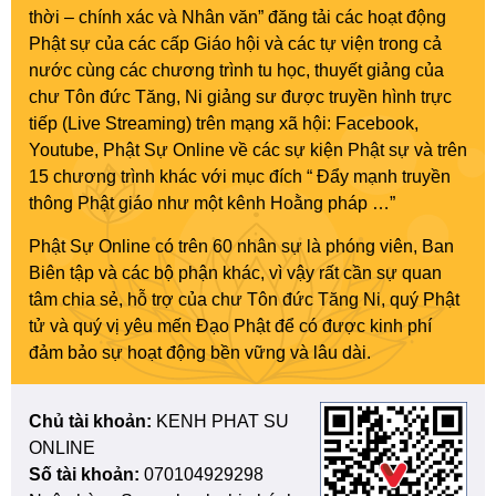
thời – chính xác và Nhân văn” đăng tải các hoạt động
Phật sự của các cấp Giáo hội và các tự viện trong cả
nước cùng các chương trình tu học, thuyết giảng của
chư Tôn đức Tăng, Ni giảng sư được truyền hình trực
tiếp (Live Streaming) trên mạng xã hội: Facebook,
Youtube, Phật Sự Online về các sự kiện Phật sự và trên
15 chương trình khác với mục đích “ Đẩy mạnh truyền
thông Phật giáo như một kênh Hoằng pháp …”
Phật Sự Online có trên 60 nhân sự là phóng viên, Ban
Biên tập và các bộ phận khác, vì vậy rất cần sự quan
tâm chia sẻ, hỗ trợ của chư Tôn đức Tăng Ni, quý Phật
tử và quý vị yêu mến Đạo Phật để có được kinh phí
đảm bảo sự hoạt động bền vững và lâu dài.
Chủ tài khoản:
KENH PHAT SU
ONLINE
Số tài khoản:
070104929298