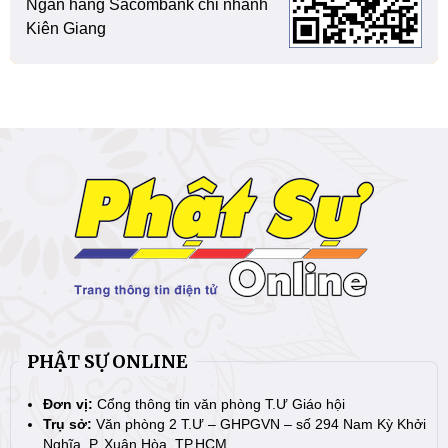
Ngân hàng Sacombank chi nhánh
Kiên Giang
PHẬT SỰ ONLINE
Đơn vị:
Cổng thông tin văn phòng T.Ư Giáo hội
Trụ sở:
Văn phòng 2 T.Ư – GHPGVN – số 294 Nam Kỳ Khởi
Nghĩa, P. Xuân Hòa, TP.HCM