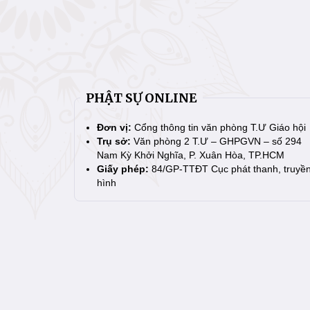
PHẬT SỰ ONLINE
Đơn vị:
Cổng thông tin văn phòng T.Ư Giáo hội
Trụ sở:
Văn phòng 2 T.Ư – GHPGVN – số 294
Nam Kỳ Khởi Nghĩa, P. Xuân Hòa, TP.HCM
Giấy phép:
84/GP-TTĐT Cục phát thanh, truyề
hình