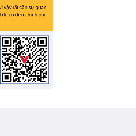
vì vậy rất cần sự quan
t để có được kinh phí