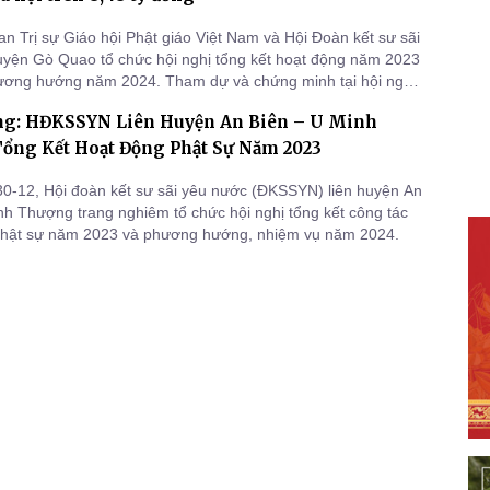
an Trị sự Giáo hội Phật giáo Việt Nam và Hội Đoàn kết sư sãi
yện Gò Quao tổ chức hội nghị tổng kết hoạt động năm 2023
ương hướng năm 2024. Tham dự và chứng minh tại hội nghị
h Đổng - Ủy viên Thường trực HĐTS, Trưởng Ban Trị sự
ng: HĐKSSYN Liên Huyện An Biên – U Minh
, Chủ tịch Hội ĐKSSYN tỉnh Kiên Giang; HT. Lý Long Công
Da
ổng Kết Hoạt Động Phật Sự Năm 2023
0-12, Hội đoàn kết sư sãi yêu nước (ĐKSSYN) liên huyện An
nh Thượng trang nghiêm tổ chức hội nghị tổng kết công tác
Phật sự năm 2023 và phương hướng, nhiệm vụ năm 2024.