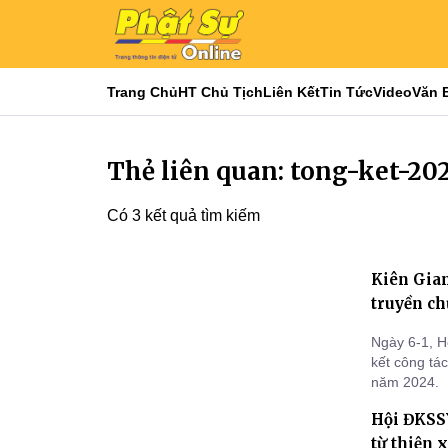
Trang Chủ
HT Chủ Tịch
Liên Kết
Tin Tức
Video
Văn 
Thẻ liên quan: tong-ket-20
Có 3 kết quả tìm kiếm
Kiên Gian
truyền ch
Ngày 6-1, H
kết công tá
năm 2024.
Hội ĐKSS
từ thiện 