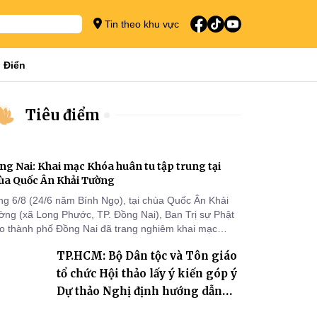
Tin theo khu vực
 Điển
Tiêu điểm
ng Nai: Khai mạc Khóa huân tu tập trung tại
ùa Quốc Ân Khải Tường
ng 6/8 (24/6 năm Bính Ngọ), tại chùa Quốc Ân Khải
ờng (xã Long Phước, TP. Đồng Nai), Ban Trị sự Phật
áo thành phố Đồng Nai đã trang nghiêm khai mạc
a huân tu tập trung trong mùa An cư kiết hạ Phật lịch
TP.HCM: Bộ Dân tộc và Tôn giáo
70 dành cho chư Tăng hành giả an cư tại chỗ khu vực
I, VIII và trường hạ chùa Quốc Ân Khải Tường.
tổ chức Hội thảo lấy ý kiến góp ý
Dự thảo Nghị định hướng dẫn
thi hành Luật Tín ngưỡng, tôn