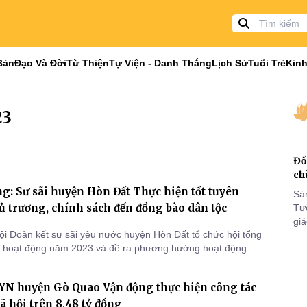
Bản
Đạo Và Đời
Từ Thiện
Tự Viện - Danh Thắng
Lịch Sử
Tuổi Trẻ
Kinh
23
Đồ
ch
g: Sư sãi huyện Hòn Đất Thực hiện tốt tuyên
Sá
ủ trương, chính sách đến đồng bào dân tộc
Tư
gi
ội Đoàn kết sư sãi yêu nước huyện Hòn Đất tổ chức hội tổng
Khó
c hoạt động năm 2023 và đề ra phương hướng hoạt động
25
VI
YN huyện Gò Quao Vận động thực hiện công tác
xã hội trên 8,48 tỷ đồng