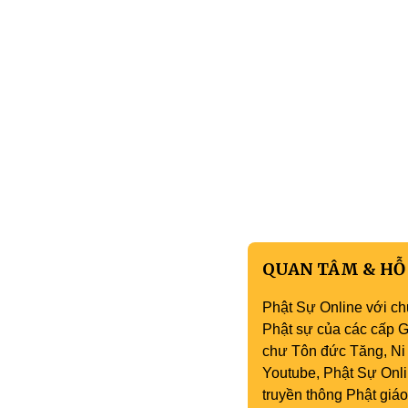
QUAN TÂM & HỖ
Phật Sự Online với ch
Phật sự của các cấp Gi
chư Tôn đức Tăng, Ni 
Youtube, Phật Sự Onli
truyền thông Phật gi