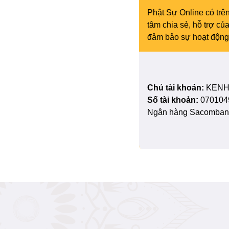
Phật Sự Online có trên
tâm chia sẻ, hỗ trợ c
đảm bảo sự hoạt động 
Chủ tài khoản:
KENH
Số tài khoản:
070104
Ngân hàng Sacombank