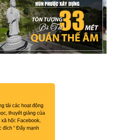
g tải các hoạt động
ọc, thuyết giảng của
 xã hội: Facebook,
c đích “ Đẩy mạnh