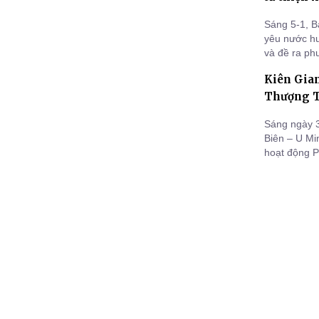
Sáng 5-1, B
yêu nước hu
và đề ra ph
có: HT. Dan
Kiên Gia
GHPGVN tỉnh
Danh, TT. 
Thượng T
Sáng ngày 3
Biên – U Mi
hoạt động 