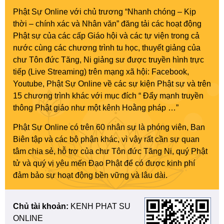
Phật Sự Online với chủ trương “Nhanh chóng – Kịp
thời – chính xác và Nhân văn” đăng tải các hoạt động
Phật sự của các cấp Giáo hội và các tự viện trong cả
nước cùng các chương trình tu học, thuyết giảng của
chư Tôn đức Tăng, Ni giảng sư được truyền hình trực
tiếp (Live Streaming) trên mạng xã hội: Facebook,
Youtube, Phật Sự Online về các sự kiện Phật sự và trên
15 chương trình khác với mục đích “ Đẩy mạnh truyền
thông Phật giáo như một kênh Hoằng pháp …”
Phật Sự Online có trên 60 nhân sự là phóng viên, Ban
Biên tập và các bộ phận khác, vì vậy rất cần sự quan
tâm chia sẻ, hỗ trợ của chư Tôn đức Tăng Ni, quý Phật
tử và quý vị yêu mến Đạo Phật để có được kinh phí
đảm bảo sự hoạt động bền vững và lâu dài.
Chủ tài khoản:
KENH PHAT SU
ONLINE