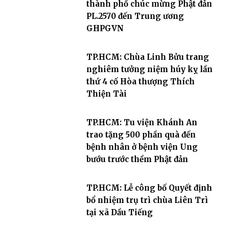
thành phố chúc mừng Phật đản
PL.2570 đến Trung ương
GHPGVN
TP.HCM: Chùa Linh Bửu trang
nghiêm tưởng niệm húy kỵ lần
thứ 4 cố Hòa thượng Thích
Thiện Tài
TP.HCM: Tu viện Khánh An
trao tặng 500 phần quà đến
bệnh nhân ở bệnh viện Ung
bướu trước thềm Phật đản
TP.HCM: Lễ công bố Quyết định
bổ nhiệm trụ trì chùa Liên Trì
tại xã Dầu Tiếng