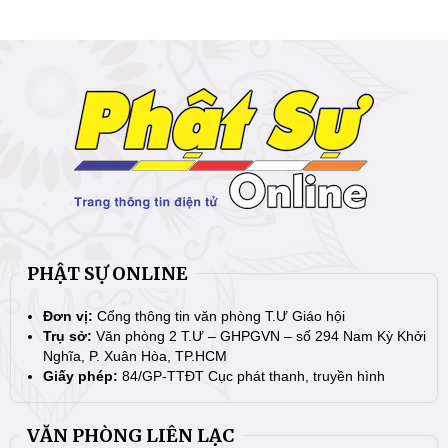
PHẬT SỰ ONLINE
Đơn vị:
Cổng thông tin văn phòng T.Ư Giáo hội
Trụ sở:
Văn phòng 2 T.Ư – GHPGVN – số 294 Nam Kỳ Khởi
Nghĩa, P. Xuân Hòa, TP.HCM
Giấy phép:
84/GP-TTĐT Cục phát thanh, truyền hình
VĂN PHÒNG LIÊN LẠC