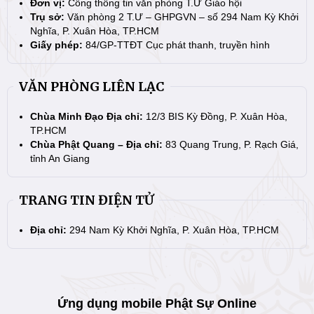
Đơn vị:
Cổng thông tin văn phòng T.Ư Giáo hội
Trụ sở:
Văn phòng 2 T.Ư – GHPGVN – số 294 Nam Kỳ Khởi
Nghĩa, P. Xuân Hòa, TP.HCM
Giấy phép:
84/GP-TTĐT Cục phát thanh, truyền hình
VĂN PHÒNG LIÊN LẠC
Chùa Minh Đạo Địa chỉ:
12/3 BIS Kỳ Đồng, P. Xuân Hòa,
TP.HCM
Chùa Phật Quang – Địa chỉ:
83 Quang Trung, P. Rạch Giá,
tỉnh An Giang
TRANG TIN ĐIỆN TỬ
Địa chỉ:
294 Nam Kỳ Khởi Nghĩa, P. Xuân Hòa, TP.HCM
Ứng dụng mobile Phật Sự Online