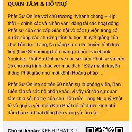
QUAN TÂM & HỖ TRỢ
Phật Sự Online với chủ trương “Nhanh chóng – Kịp
thời – chính xác và Nhân văn” đăng tải các hoạt động
Phật sự của các cấp Giáo hội và các tự viện trong cả
nước cùng các chương trình tu học, thuyết giảng của
chư Tôn đức Tăng, Ni giảng sư được truyền hình trực
tiếp (Live Streaming) trên mạng xã hội: Facebook,
Youtube, Phật Sự Online về các sự kiện Phật sự và trên
15 chương trình khác với mục đích “ Đẩy mạnh truyền
thông Phật giáo như một kênh Hoằng pháp …”
Phật Sự Online có trên 60 nhân sự là phóng viên, Ban
Biên tập và các bộ phận khác, vì vậy rất cần sự quan
tâm chia sẻ, hỗ trợ của chư Tôn đức Tăng Ni, quý Phật
tử và quý vị yêu mến Đạo Phật để có được kinh phí
đảm bảo sự hoạt động bền vững và lâu dài.
Chủ tài khoản:
KENH PHAT SU