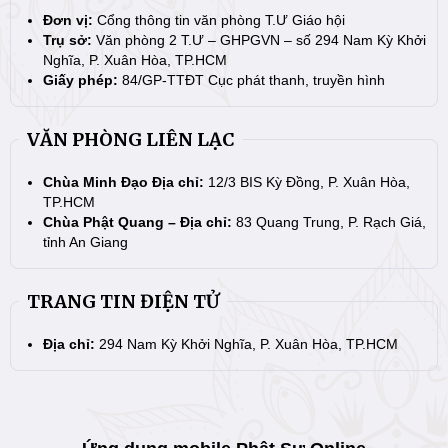
Đơn vị:
Cổng thông tin văn phòng T.Ư Giáo hội
Trụ sở:
Văn phòng 2 T.Ư – GHPGVN – số 294 Nam Kỳ Khởi
Nghĩa, P. Xuân Hòa, TP.HCM
Giấy phép:
84/GP-TTĐT Cục phát thanh, truyền hình
VĂN PHÒNG LIÊN LẠC
Chùa Minh Đạo Địa chỉ:
12/3 BIS Kỳ Đồng, P. Xuân Hòa,
TP.HCM
Chùa Phật Quang – Địa chỉ:
83 Quang Trung, P. Rạch Giá,
tỉnh An Giang
TRANG TIN ĐIỆN TỬ
Địa chỉ:
294 Nam Kỳ Khởi Nghĩa, P. Xuân Hòa, TP.HCM