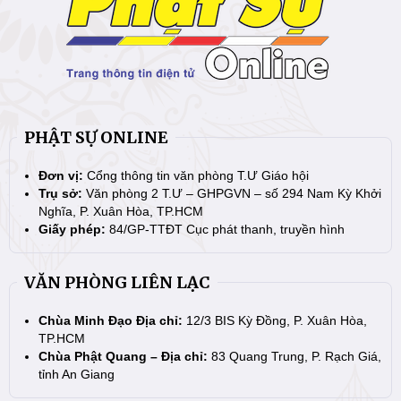
PHẬT SỰ ONLINE
Đơn vị:
Cổng thông tin văn phòng T.Ư Giáo hội
Trụ sở:
Văn phòng 2 T.Ư – GHPGVN – số 294 Nam Kỳ Khởi
Nghĩa, P. Xuân Hòa, TP.HCM
Giấy phép:
84/GP-TTĐT Cục phát thanh, truyền hình
VĂN PHÒNG LIÊN LẠC
Chùa Minh Đạo Địa chỉ:
12/3 BIS Kỳ Đồng, P. Xuân Hòa,
TP.HCM
Chùa Phật Quang – Địa chỉ:
83 Quang Trung, P. Rạch Giá,
tỉnh An Giang