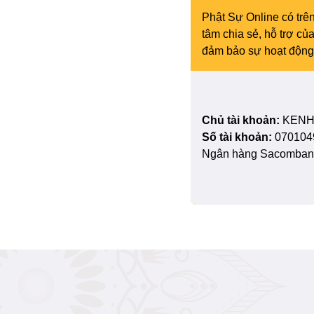
Phật Sự Online có trên
tâm chia sẻ, hỗ trợ c
đảm bảo sự hoạt động 
Chủ tài khoản:
KENH
Số tài khoản:
070104
Ngân hàng Sacombank