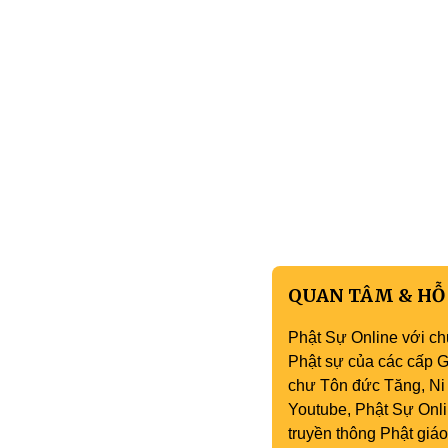
QUAN TÂM & HỖ
Phật Sự Online với ch
Phật sự của các cấp Gi
chư Tôn đức Tăng, Ni 
Youtube, Phật Sự Onli
truyền thông Phật gi