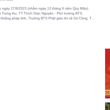
u ngày 27/8/2023 (nhằm ngày 13 tháng 8 năm Qúy Mão),
t Trung thu, TT.Thích Giác Nguyên - Phó trưởng BTS,
Hoằng pháp tỉnh, Trưởng BTS Phật giáo thị xã Gò Công, Trụ
ệ Quang (thị xã Gò Công) tổ chức trao tặng 500 phần quà
học sinh tại trường Tiểu học Long Hòa (xã Long Hòa).