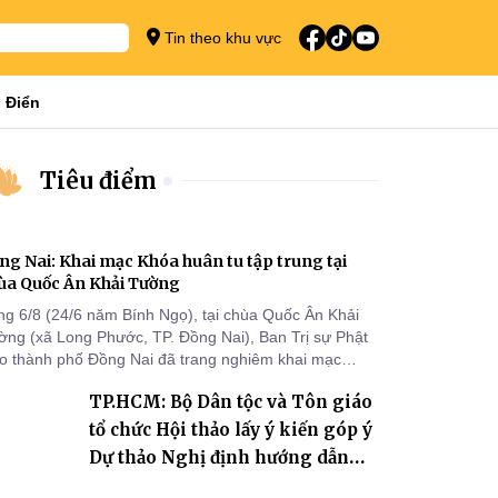
Tin theo khu vực
 Điển
Tiêu điểm
ng Nai: Khai mạc Khóa huân tu tập trung tại
ùa Quốc Ân Khải Tường
ng 6/8 (24/6 năm Bính Ngọ), tại chùa Quốc Ân Khải
ờng (xã Long Phước, TP. Đồng Nai), Ban Trị sự Phật
áo thành phố Đồng Nai đã trang nghiêm khai mạc
a huân tu tập trung trong mùa An cư kiết hạ Phật lịch
TP.HCM: Bộ Dân tộc và Tôn giáo
70 dành cho chư Tăng hành giả an cư tại chỗ khu vực
I, VIII và trường hạ chùa Quốc Ân Khải Tường.
tổ chức Hội thảo lấy ý kiến góp ý
Dự thảo Nghị định hướng dẫn
thi hành Luật Tín ngưỡng, tôn