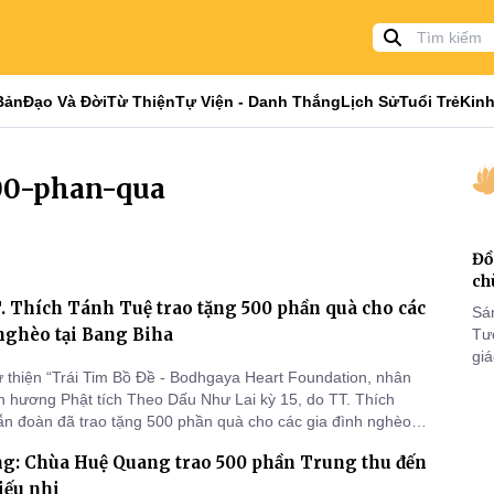
Bản
Đạo Và Đời
Từ Thiện
Tự Viện - Danh Thắng
Lịch Sử
Tuổi Trẻ
Kinh
500-phan-qua
Đồ
ch
. Thích Tánh Tuệ trao tặng 500 phần quà cho các
Sá
nghèo tại Bang Biha
Tư
gi
ừ thiện “Trái Tim Bồ Đề - Bodhgaya Heart Foundation, nhân
Khó
 hương Phật tích Theo Dấu Như Lai kỳ 15, do TT. Thích
25
n đoàn đã trao tặng 500 phần quà cho các gia đình nghèo
VI
a.
ng: Chùa Huệ Quang trao 500 phần Trung thu đến
iếu nhi