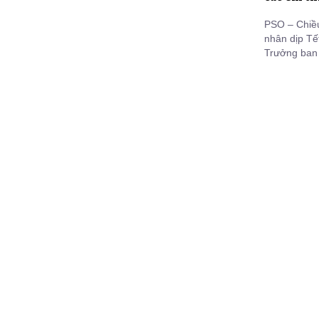
PSO – Chiề
nhân dịp Tế
Trưởng ban 
trì chùa Hu
cho các em 