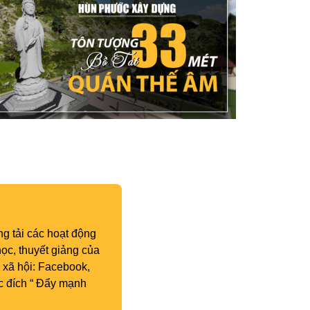
g tải các hoạt động
ọc, thuyết giảng của
 xã hội: Facebook,
c đích “ Đẩy mạnh