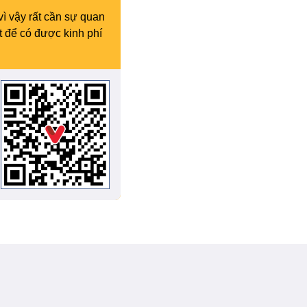
vì vậy rất cần sự quan
t để có được kinh phí