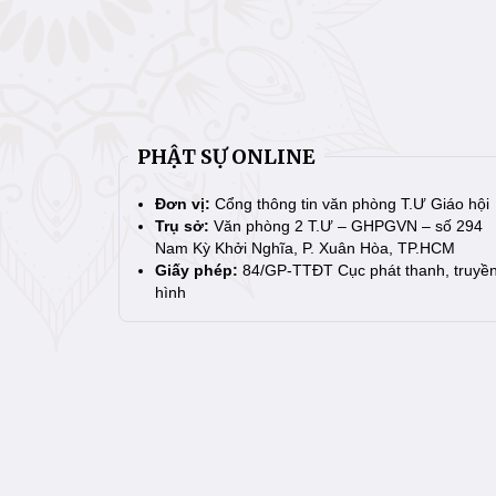
PHẬT SỰ ONLINE
Đơn vị:
Cổng thông tin văn phòng T.Ư Giáo hội
Trụ sở:
Văn phòng 2 T.Ư – GHPGVN – số 294
Nam Kỳ Khởi Nghĩa, P. Xuân Hòa, TP.HCM
Giấy phép:
84/GP-TTĐT Cục phát thanh, truyề
hình