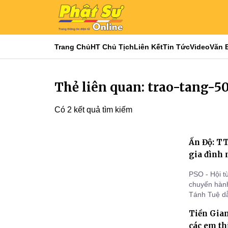
Trang Chủ
HT Chủ Tịch
Liên Kết
Tin Tức
Video
Văn 
Thẻ liên quan: trao-tang-
Có 2 kết quả tìm kiếm
Ấn Độ: TT
gia đình 
PSO - Hội t
chuyến hành
Tánh Tuệ dẫ
tại Bang Bih
Tiền Gia
các em th