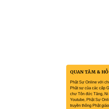
QUAN TÂM & HỖ
Phật Sự Online với ch
Phật sự của các cấp Gi
chư Tôn đức Tăng, Ni 
Youtube, Phật Sự Onli
truyền thông Phật gi