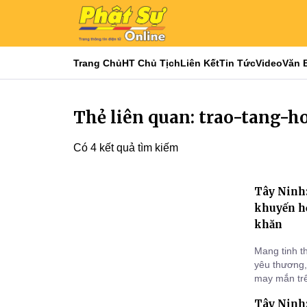
Trang Chủ
HT Chủ Tịch
Liên Kết
Tin Tức
Video
Văn 
Thẻ liên quan: trao-tang-h
Có 4 kết quả tìm kiếm
Tây Ninh
khuyến họ
khăn
Mang tinh t
yêu thương,
may mắn trê
năm Ất Tỵ),
Tây Ninh:
Chùa Pháp t