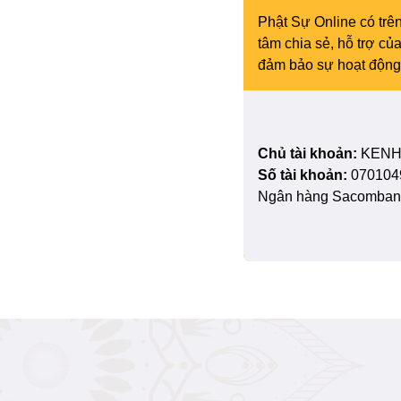
Phật Sự Online có trên
tâm chia sẻ, hỗ trợ c
đảm bảo sự hoạt động 
Chủ tài khoản:
KENH
Số tài khoản:
070104
Ngân hàng Sacombank