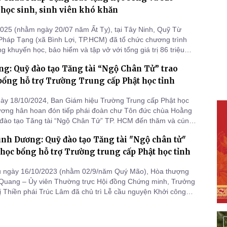
học sinh, sinh viên khó khăn
025 (nhằm ngày 20/07 năm Ất Tỵ), tại Tây Ninh, Quỹ Từ
Pháp Tạng (xã Bình Lợi, TP.HCM) đã tổ chức chương trình
g khuyến học, bảo hiểm và tập vở với tổng giá trị 86 triệu
c em học sinh có hoàn cảnh khó khăn trên địa bàn.
g: Quỹ đào tạo Tăng tài “Ngộ Chân Tử” trao
bổng hỗ trợ Trường Trung cấp Phật học tỉnh
ày 18/10/2024, Ban Giám hiệu Trường Trung cấp Phật học
ương hân hoan đón tiếp phái đoàn chư Tôn đức chùa Hoằng
đào tạo Tăng tài “Ngộ Chân Tử” TP. HCM đến thăm và cúng
ng Trung cấp Phật học tỉnh Bình Dương (phường Phú
ình Dương: Quỹ đào tạo Tăng tài "Ngộ chân tử"
Thủ Dầu Một), do Đại đức Thích Tâm Trường - Trụ trì chùa
 làm Trưởng
 học bổng hỗ trợ Trường trung cấp Phật học tỉnh
u ngày 16/10/2023 (nhằm 02/9/năm Quý Mão), Hòa thượng
 Quang – Ủy viên Thường trực Hội đồng Chứng minh, Trưởng
ị Thiền phái Trúc Lâm đã chủ trì Lễ cầu nguyện Khởi công
hánh Điện, Tổ Đường và các hạng mục khác như Lầu
 Trống, Tháp Định Quốc tại Thiền viện Trúc Lâm Tháp
 Tháp.