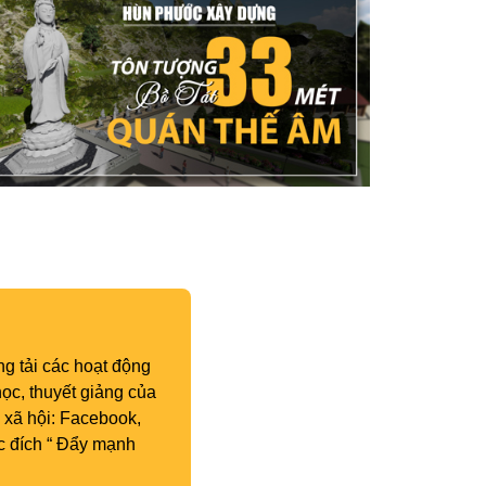
g tải các hoạt động
ọc, thuyết giảng của
 xã hội: Facebook,
c đích “ Đẩy mạnh