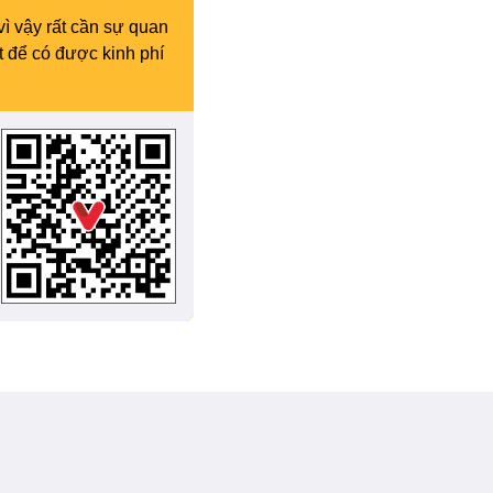
vì vậy rất cần sự quan
t để có được kinh phí