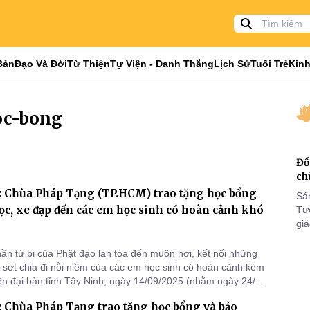
Bản
Đạo Và Đời
Từ Thiện
Tự Viện - Danh Thắng
Lịch Sử
Tuổi Trẻ
Kinh
oc-bong
Đồ
ch
: Chùa Pháp Tạng (TP.HCM) trao tặng học bổng
Sá
c, xe đạp đến các em học sinh có hoàn cảnh khó
Tư
gi
Khó
25
hần từ bi của Phật đạo lan tỏa đến muôn nơi, kết nối những
VI
 sớt chia đi nỗi niềm của các em học sinh có hoàn cảnh kém
n đại bàn tỉnh Tây Ninh, ngày 14/09/2025 (nhằm ngày 24/7
 tại Ủy ban nhân dân xã Dương Minh Châu - tỉnh Tây Ninh.
 Chùa Pháp Tạng trao tặng học bổng và bảo
ạng kết hợp cùng Quỹ Hỗ trợ giáo dục và tài năng thể thao