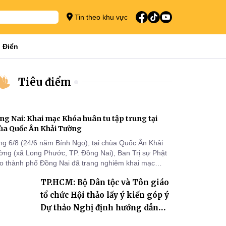
Tin theo khu vực
 Điển
Tiêu điểm
ng Nai: Khai mạc Khóa huân tu tập trung tại
ùa Quốc Ân Khải Tường
ng 6/8 (24/6 năm Bính Ngọ), tại chùa Quốc Ân Khải
ờng (xã Long Phước, TP. Đồng Nai), Ban Trị sự Phật
áo thành phố Đồng Nai đã trang nghiêm khai mạc
a huân tu tập trung trong mùa An cư kiết hạ Phật lịch
TP.HCM: Bộ Dân tộc và Tôn giáo
70 dành cho chư Tăng hành giả an cư tại chỗ khu vực
I, VIII và trường hạ chùa Quốc Ân Khải Tường.
tổ chức Hội thảo lấy ý kiến góp ý
Dự thảo Nghị định hướng dẫn
thi hành Luật Tín ngưỡng, tôn