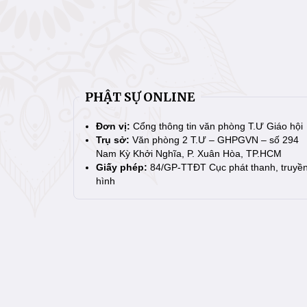
PHẬT SỰ ONLINE
Đơn vị:
Cổng thông tin văn phòng T.Ư Giáo hội
Trụ sở:
Văn phòng 2 T.Ư – GHPGVN – số 294
Nam Kỳ Khởi Nghĩa, P. Xuân Hòa, TP.HCM
Giấy phép:
84/GP-TTĐT Cục phát thanh, truyề
hình