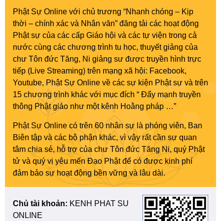
Phật Sự Online với chủ trương “Nhanh chóng – Kịp
thời – chính xác và Nhân văn” đăng tải các hoạt động
Phật sự của các cấp Giáo hội và các tự viện trong cả
nước cùng các chương trình tu học, thuyết giảng của
chư Tôn đức Tăng, Ni giảng sư được truyền hình trực
tiếp (Live Streaming) trên mạng xã hội: Facebook,
Youtube, Phật Sự Online về các sự kiện Phật sự và trên
15 chương trình khác với mục đích “ Đẩy mạnh truyền
thông Phật giáo như một kênh Hoằng pháp …”
Phật Sự Online có trên 60 nhân sự là phóng viên, Ban
Biên tập và các bộ phận khác, vì vậy rất cần sự quan
tâm chia sẻ, hỗ trợ của chư Tôn đức Tăng Ni, quý Phật
tử và quý vị yêu mến Đạo Phật để có được kinh phí
đảm bảo sự hoạt động bền vững và lâu dài.
Chủ tài khoản:
KENH PHAT SU
ONLINE