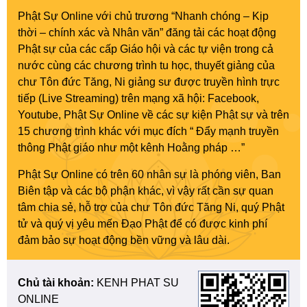
Phật Sự Online với chủ trương “Nhanh chóng – Kịp
thời – chính xác và Nhân văn” đăng tải các hoạt động
Phật sự của các cấp Giáo hội và các tự viện trong cả
nước cùng các chương trình tu học, thuyết giảng của
chư Tôn đức Tăng, Ni giảng sư được truyền hình trực
tiếp (Live Streaming) trên mạng xã hội: Facebook,
Youtube, Phật Sự Online về các sự kiện Phật sự và trên
15 chương trình khác với mục đích “ Đẩy mạnh truyền
thông Phật giáo như một kênh Hoằng pháp …”
Phật Sự Online có trên 60 nhân sự là phóng viên, Ban
Biên tập và các bộ phận khác, vì vậy rất cần sự quan
tâm chia sẻ, hỗ trợ của chư Tôn đức Tăng Ni, quý Phật
tử và quý vị yêu mến Đạo Phật để có được kinh phí
đảm bảo sự hoạt động bền vững và lâu dài.
Chủ tài khoản:
KENH PHAT SU
ONLINE