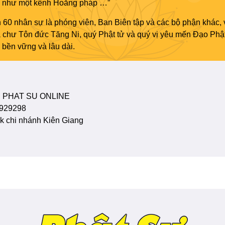
áo như một kênh Hoằng pháp …”
 60 nhân sự là phóng viên, Ban Biên tập và các bộ phận khác, 
ủa chư Tôn đức Tăng Ni, quý Phật tử và quý vị yêu mến Đạo Phậ
bền vững và lâu dài.
 PHAT SU ONLINE
929298
 chi nhánh Kiên Giang