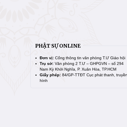
PHẬT SỰ ONLINE
Đơn vị:
Cổng thông tin văn phòng T.Ư Giáo hội
Trụ sở:
Văn phòng 2 T.Ư – GHPGVN – số 294
Nam Kỳ Khởi Nghĩa, P. Xuân Hòa, TP.HCM
Giấy phép:
84/GP-TTĐT Cục phát thanh, truyề
hình