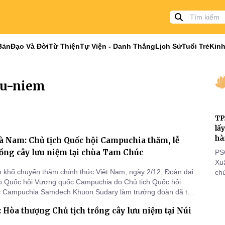
Bản
Đạo Và Đời
Từ Thiện
Tự Viện - Danh Thắng
Lịch Sử
Tuổi Trẻ
Kinh
uu-niem
TP
lấ
hà
à Nam: Chủ tịch Quốc hội Campuchia thăm, lễ
rồng cây lưu niệm tại chùa Tam Chúc
PS
Xu
 khổ chuyến thăm chính thức Việt Nam, ngày 2/12, Đoàn đại
chứ
o Quốc hội Vương quốc Campuchia do Chủ tịch Quốc hội
tôn
 Campuchia Samdech Khuon Sudary làm trưởng đoàn đã tới
cá
lễ Phật và trồng cây lưu niệm tại chùa Tam Chúc, Hà Nam.
thi
 Hòa thượng Chủ tịch trồng cây lưu niệm tại Núi
đi