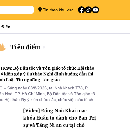
Tin theo khu vực
 Điển
Tiêu điểm
.HCM: Bộ Dân tộc và Tôn giáo tổ chức Hội thảo
y ý kiến góp ý Dự thảo Nghị định hướng dẫn thi
nh Luật Tín ngưỡng, tôn giáo
O – Sáng ngày 03/8/2026, tại Nhà khách T78, P.
ân Hoà, TP. Hồ Chí Minh, Bộ Dân tộc và Tôn giáo tổ
c Hội thảo lấy ý kiến chức sắc, chức việc các tổ chức
 giáo, người đại diện, Ban Quản lý cơ sở tín ngưỡng
[Video] Đồng Nai: Khai mạc
c tỉnh, thành phố khu vực phía Nam nhằm góp ý hoàn
ện hồ sơ Dự thảo Nghị định quy định chi tiết một số
khóa Huân tu dành cho Ban Trị
ều và biện pháp để tổ chức
sự và Tăng Ni an cư tại chỗ