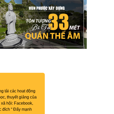
g tải các hoạt động
ọc, thuyết giảng của
 xã hội: Facebook,
c đích “ Đẩy mạnh