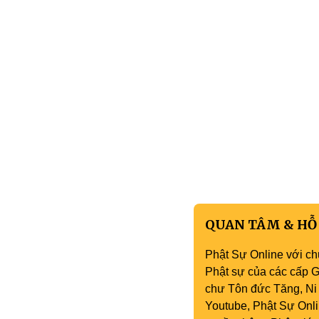
QUAN TÂM & HỖ
Phật Sự Online với ch
Phật sự của các cấp Gi
chư Tôn đức Tăng, Ni 
Youtube, Phật Sự Onli