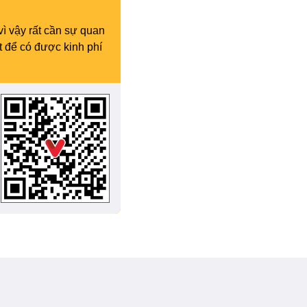
vì vậy rất cần sự quan
t để có được kinh phí