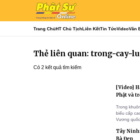
Trang Chủ
HT Chủ Tịch
Liên Kết
Tin Tức
Video
Văn 
Thẻ liên quan: trong-cay-l
Có 2 kết quả tìm kiếm
[Video] H
Phật và t
Trong khuôn
biểu cấp ca
Vương quốc
tham quan, 
Tây Ninh:
Bà Đen