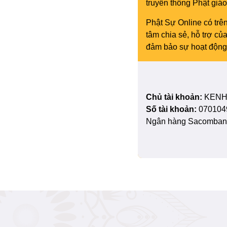
truyền thông Phật gi
Phật Sự Online có trên
tâm chia sẻ, hỗ trợ c
đảm bảo sự hoạt động 
Chủ tài khoản:
KENH
Số tài khoản:
070104
Ngân hàng Sacombank