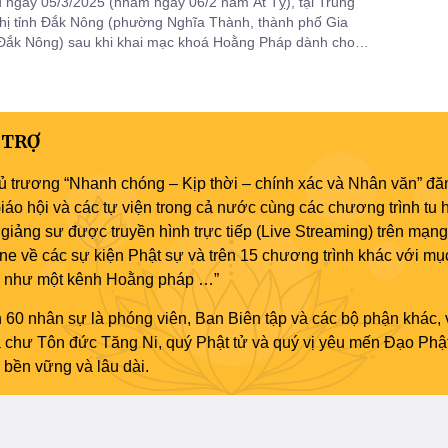
 ngày 05/3/2025 (nhằm ngày 06/2 năm Ất Tỵ), tại Trung
hị tỉnh Đắk Nông (phường Nghĩa Thành, thành phố Gia
 Đắk Nông) sau khi khai mạc khoá Hoằng Pháp dành cho
ng bào dân tộc Tây Nguyên mở rộng, Ban Hoằng pháp TƯ đã
ên họp ra mắt nhân sự và triển khai đề án tuyên truyền hoằng
ễ Vesak LHQ
 TRỢ
ủ trương “Nhanh chóng – Kịp thời – chính xác và Nhân văn” đăn
áo hội và các tự viện trong cả nước cùng các chương trình tu h
giảng sư được truyền hình trực tiếp (Live Streaming) trên mạng
ne về các sự kiện Phật sự và trên 15 chương trình khác với mụ
áo như một kênh Hoằng pháp …”
 60 nhân sự là phóng viên, Ban Biên tập và các bộ phận khác, 
ủa chư Tôn đức Tăng Ni, quý Phật tử và quý vị yêu mến Đạo Phậ
bền vững và lâu dài.