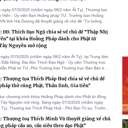
 ngày 07/3/2025 (nhằm ngày 08/2 năm Ất Tỵ), Thượng tọa
h Hiền - Ủy viên Ban Hoằng pháp TƯ, Trưởng ban Hoằng
N tỉnh Hải Dương đã thuyết giảng về chủ đề “Tư tưởng
ong khóa Hoằng Pháp dành cho Phật tử đồng bào dân tộc Tây
 ĐĐ. Thích Đạo Ngộ chia sẻ về chủ đề “Thập Nhị
ộng tại Trung tâm Hội nghị tỉnh Đắk Nông.
ên” tại khóa Hoằng Pháp dành cho Phật tử
Tây Nguyên mở rộng
ngày 07/3/2025 (nhằm ngày 08/2 năm Ất Tỵ), tại Trung tâm
nh Đắk Nông, Đại đức Thích Đạo Ngộ - Ủy viên Thường trực
dẫn Phật tử TƯ, Phó Trưởng ban Thường trực Ban Bảo trợ
1 TƯGH, Phó Phân ban Hoằng pháp đồng bào dân tộc thiểu
 Thượng tọa Thích Pháp Huệ chia sẻ về chủ đề
về chủ đề “Thập Nhị Nhân Duyên” dành cho Phật tử đồng bào
u s
háp thờ cúng Phật, Thần linh, Gia tiên”
tục chương trình khóa Hoằng Pháp dành cho Phật tử đồng
c Tây Nguyên mở rộng. Sáng ngày 07/3/2025 (nhằm ngày
 Tỵ), Thượng tọa Thích Pháp Huệ - Phó Ban Trị sự, Trưởng
pháp BTS GHPGVN tỉnh Bình Thuận chia sẻ về chủ đề
: Thượng toạ Thích Minh Vũ thuyết giảng về chủ
p thờ cúng Phật, Thần linh, Gia tiên” tại Trung tâm Hội nghị
ng.
g pháp cầu an, cầu siêu theo đạo Phật”