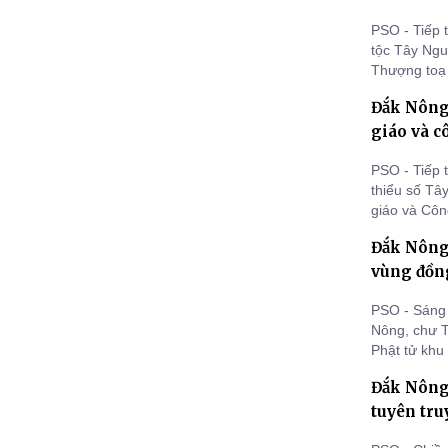
PSO - Tiếp 
tộc Tây Ngu
Thượng toạ
Trưởng ban
Đắk Nông:
giảng về ch
tâm Hội ngh
giáo và c
PSO - Tiếp 
thiểu số Tâ
giáo và Côn
an ninh đối 
Đắk Nông
Nông.
vùng đồng
PSO - Sáng 
Nông, chư 
Phật tử khu
phương pháp
Đắk Nông
biệt là các
Bình Thuận
tuyên tru