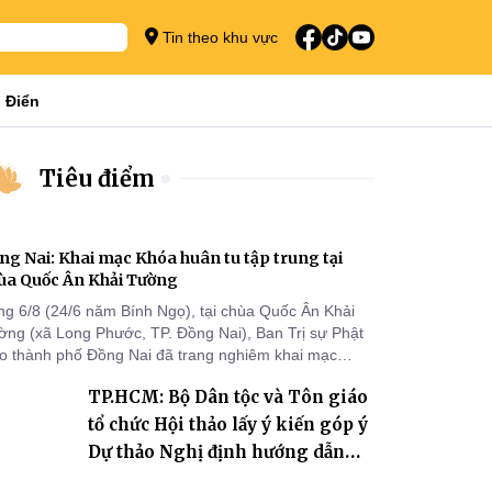
Tin theo khu vực
 Điển
Tiêu điểm
ng Nai: Khai mạc Khóa huân tu tập trung tại
ùa Quốc Ân Khải Tường
ng 6/8 (24/6 năm Bính Ngọ), tại chùa Quốc Ân Khải
ờng (xã Long Phước, TP. Đồng Nai), Ban Trị sự Phật
áo thành phố Đồng Nai đã trang nghiêm khai mạc
a huân tu tập trung trong mùa An cư kiết hạ Phật lịch
TP.HCM: Bộ Dân tộc và Tôn giáo
70 dành cho chư Tăng hành giả an cư tại chỗ khu vực
I, VIII và trường hạ chùa Quốc Ân Khải Tường.
tổ chức Hội thảo lấy ý kiến góp ý
Dự thảo Nghị định hướng dẫn
thi hành Luật Tín ngưỡng, tôn