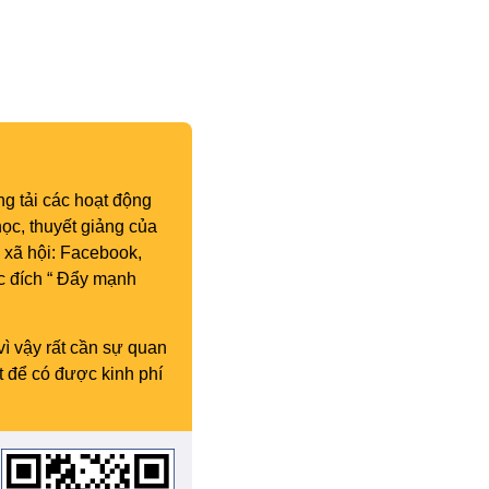
g tải các hoạt động
ọc, thuyết giảng của
 xã hội: Facebook,
c đích “ Đẩy mạnh
vì vậy rất cần sự quan
t để có được kinh phí