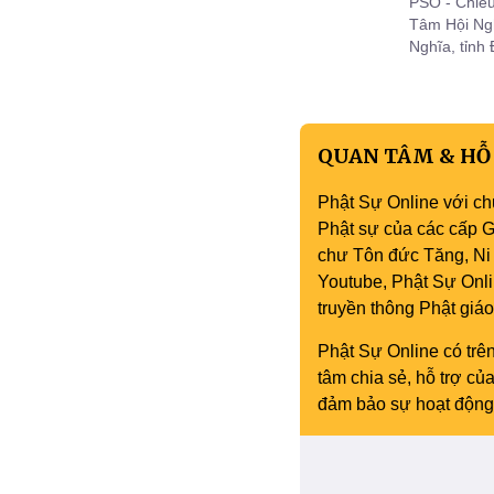
PSO - Chiều
Tâm Hội Ng
Nghĩa, tỉnh
Phật tử đồ
tổ chức phi
pháp Đại l
QUAN TÂM & HỖ
Phật Sự Online với ch
Phật sự của các cấp Gi
chư Tôn đức Tăng, Ni 
Youtube, Phật Sự Onli
truyền thông Phật gi
Phật Sự Online có trên
tâm chia sẻ, hỗ trợ c
đảm bảo sự hoạt động 