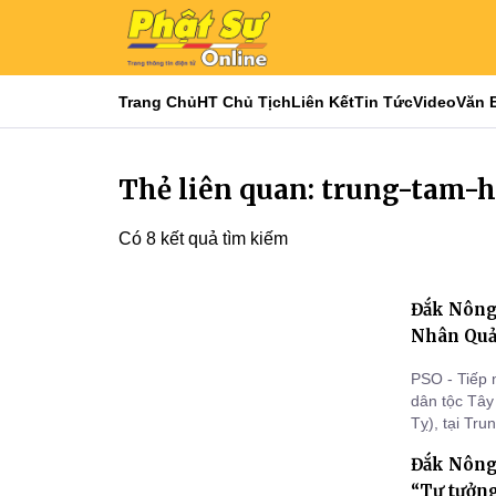
Trang Chủ
HT Chủ Tịch
Liên Kết
Tin Tức
Video
Văn 
Thẻ liên quan: trung-tam-
Có 8 kết quả tìm kiếm
Đắk Nông:
Nhân Quả
PSO - Tiếp 
dân tộc Tâ
Tỵ), tại Tr
Trưởng ban 
Đắk Nông:
“Luật Nhân 
“Tư tưởng