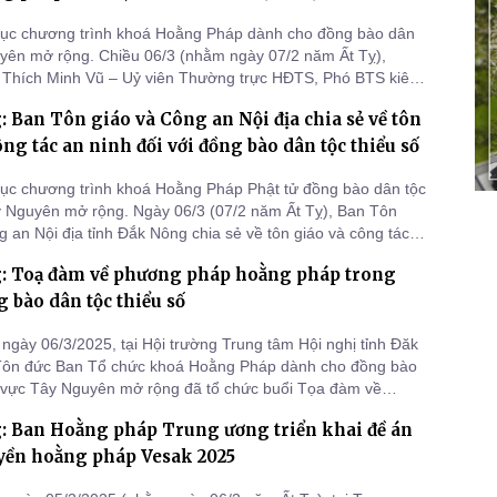
tục chương trình khoá Hoằng Pháp dành cho đồng bào dân
yên mở rộng. Chiều 06/3 (nhằm ngày 07/2 năm Ất Tỵ),
 Thích Minh Vũ – Uỷ viên Thường trực HĐTS, Phó BTS kiêm
 Hoằng pháp GHPGVN tỉnh Bình Dương đã có buổi thuyết
 Ban Tôn giáo và Công an Nội địa chia sẻ về tôn
ủ đề “Phương pháp cầu an, cầu siêu theo đạo Phật” tại Trung
ị tỉnh Đắk
ông tác an ninh đối với đồng bào dân tộc thiểu số
tục chương trình khoá Hoằng Pháp Phật tử đồng bào dân tộc
y Nguyên mở rộng. Ngày 06/3 (07/2 năm Ất Tỵ), Ban Tôn
g an Nội địa tỉnh Đắk Nông chia sẻ về tôn giáo và công tác
với đồng bào Dân tộc thiểu số tại Trung tâm Hội nghị tỉnh Đắk
: Toạ đàm về phương pháp hoằng pháp trong
 bào dân tộc thiểu số
ngày 06/3/2025, tại Hội trường Trung tâm Hội nghị tỉnh Đăk
Tôn đức Ban Tổ chức khoá Hoằng Pháp dành cho đồng bào
 vực Tây Nguyên mở rộng đã tổ chức buổi Tọa đàm về
 hoằng pháp trong vùng đồng bào dân tộc thiểu số, đặc
: Ban Hoằng pháp Trung ương triển khai đề án
 tỉnh Tây Nguyên và các tỉnh miền Trung như: Ninh Thuận,
, Bình Phướ
yền hoằng pháp Vesak 2025