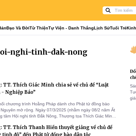
Bản
Đạo Và Đời
Từ Thiện
Tự Viện - Danh Thắng
Lịch Sử
Tuổi Trẻ
Kinh
hoi-nghi-tinh-dak-nong
Đồ
ch
 TT. Thích Giác Minh chia sẻ về chủ đề “Luật
Sá
 - Nghiệp Báo”
Tư
gi
nối chương trình Hoằng Pháp dành cho Phật tử đồng bào
Khó
y Nguyên mở rộng. Ngày 07/3/2025 (nhằm ngày 08/2 năm Ất
25
ung tâm Hội nghị tỉnh Đắk Nông, Thượng tọa Thích Giác Minh -
VI
Hoằng pháp Phật giáo tỉnh Vĩnh Phúc đã chia sẻ về chủ đề
 TT. Thích Thanh Hiền thuyết giảng về chủ đề
Quả - Nghiệp Báo” đến Phật tử đồng bào dân tộc.
 tịnh độ” đến Phật tử đồng bào dân tộc