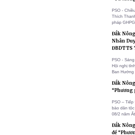
PSO - Chiều
Thích Than
pháp GHPGV
Tịnh độ” tr
Đắk Nông:
Nguyên mở r
Nhân Duy
ĐBDTTS 
PSO - Sáng 
Hội nghị tỉ
Ban Hướng 
Văn phòng 
Đắk Nông:
số chia sẻ 
dân tộc thiể
“Phương p
PSO – Tiếp 
bào dân tộ
08/2 năm Ất
Ban Hoằng 
Đắk Nông
“Phương phá
tỉnh Đắk Nô
đề “Phươn