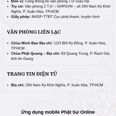
Đơn vị:
Cổng thông tin văn phòng T.Ư Giáo hội
Trụ sở:
Văn phòng 2 T.Ư – GHPGVN – số 294 Nam Kỳ Khởi
Nghĩa, P. Xuân Hòa, TP.HCM
Giấy phép:
84/GP-TTĐT Cục phát thanh, truyền hình
VĂN PHÒNG LIÊN LẠC
Chùa Minh Đạo Địa chỉ:
12/3 BIS Kỳ Đồng, P. Xuân Hòa,
TP.HCM
Chùa Phật Quang – Địa chỉ:
83 Quang Trung, P. Rạch Giá,
tỉnh An Giang
TRANG TIN ĐIỆN TỬ
Địa chỉ:
294 Nam Kỳ Khởi Nghĩa, P. Xuân Hòa, TP.HCM
Ứng dụng mobile Phật Sự Online