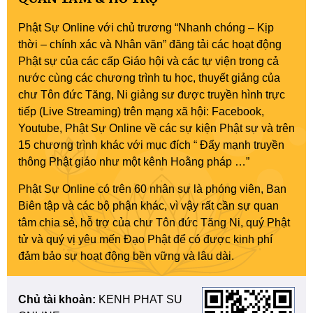
Phật Sự Online với chủ trương “Nhanh chóng – Kịp
thời – chính xác và Nhân văn” đăng tải các hoạt động
Phật sự của các cấp Giáo hội và các tự viện trong cả
nước cùng các chương trình tu học, thuyết giảng của
chư Tôn đức Tăng, Ni giảng sư được truyền hình trực
tiếp (Live Streaming) trên mạng xã hội: Facebook,
Youtube, Phật Sự Online về các sự kiện Phật sự và trên
15 chương trình khác với mục đích “ Đẩy mạnh truyền
thông Phật giáo như một kênh Hoằng pháp …”
Phật Sự Online có trên 60 nhân sự là phóng viên, Ban
Biên tập và các bộ phận khác, vì vậy rất cần sự quan
tâm chia sẻ, hỗ trợ của chư Tôn đức Tăng Ni, quý Phật
tử và quý vị yêu mến Đạo Phật để có được kinh phí
đảm bảo sự hoạt động bền vững và lâu dài.
Chủ tài khoản:
KENH PHAT SU