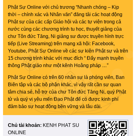
Phật Sự Online với chủ trương “Nhanh chóng – Kịp
thời – chính xác và Nhân văn” đăng tải các hoạt động
Phật sự của các cấp Giáo hội và các tự viện trong cả
nước cùng các chương trình tu học, thuyết giảng của
chư Tôn đức Tăng, Ni giảng sư được truyền hình trực
tiếp (Live Streaming) trên mạng xã hội: Facebook,
Youtube, Phật Sự Online về các sự kiện Phật sự và trên
15 chương trình khác với mục đích “ Đẩy mạnh truyền
thông Phật giáo như một kênh Hoằng pháp …”
Phật Sự Online có trên 60 nhân sự là phóng viên, Ban
Biên tập và các bộ phận khác, vì vậy rất cần sự quan
tâm chia sẻ, hỗ trợ của chư Tôn đức Tăng Ni, quý Phật
tử và quý vị yêu mến Đạo Phật để có được kinh phí
đảm bảo sự hoạt động bền vững và lâu dài.
Chủ tài khoản:
KENH PHAT SU
ONLINE