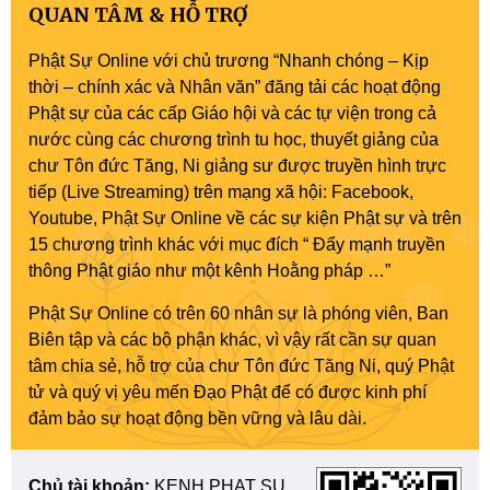
QUAN TÂM & HỖ TRỢ
Phật Sự Online với chủ trương “Nhanh chóng – Kịp
thời – chính xác và Nhân văn” đăng tải các hoạt động
Phật sự của các cấp Giáo hội và các tự viện trong cả
nước cùng các chương trình tu học, thuyết giảng của
chư Tôn đức Tăng, Ni giảng sư được truyền hình trực
tiếp (Live Streaming) trên mạng xã hội: Facebook,
Youtube, Phật Sự Online về các sự kiện Phật sự và trên
15 chương trình khác với mục đích “ Đẩy mạnh truyền
thông Phật giáo như một kênh Hoằng pháp …”
Phật Sự Online có trên 60 nhân sự là phóng viên, Ban
Biên tập và các bộ phận khác, vì vậy rất cần sự quan
tâm chia sẻ, hỗ trợ của chư Tôn đức Tăng Ni, quý Phật
tử và quý vị yêu mến Đạo Phật để có được kinh phí
đảm bảo sự hoạt động bền vững và lâu dài.
Chủ tài khoản:
KENH PHAT SU