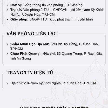
Đơn vị:
Cổng thông tin văn phòng T.Ư Giáo hội
Trụ sở:
Văn phòng 2 T.Ư – GHPGVN – số 294 Nam Kỳ Khởi
Nghĩa, P. Xuân Hòa, TP.HCM
Giấy phép:
84/GP-TTĐT Cục phát thanh, truyền hình
VĂN PHÒNG LIÊN LẠC
Chùa Minh Đạo Địa chỉ:
12/3 BIS Kỳ Đồng, P. Xuân Hòa,
TP.HCM
Chùa Phật Quang – Địa chỉ:
83 Quang Trung, P. Rạch Giá,
tỉnh An Giang
TRANG TIN ĐIỆN TỬ
Địa chỉ:
294 Nam Kỳ Khởi Nghĩa, P. Xuân Hòa, TP.HCM