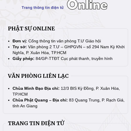
PHẬT SỰ ONLINE
Đơn vị:
Cổng thông tin văn phòng T.Ư Giáo hội
Trụ sở:
Văn phòng 2 T.Ư – GHPGVN – số 294 Nam Kỳ Khởi
Nghĩa, P. Xuân Hòa, TP.HCM
Giấy phép:
84/GP-TTĐT Cục phát thanh, truyền hình
VĂN PHÒNG LIÊN LẠC
Chùa Minh Đạo Địa chỉ:
12/3 BIS Kỳ Đồng, P. Xuân Hòa,
TP.HCM
Chùa Phật Quang – Địa chỉ:
83 Quang Trung, P. Rạch Giá,
tỉnh An Giang
TRANG TIN ĐIỆN TỬ