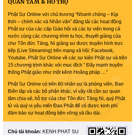
QUAN TÂM & HỖ TRỢ
Phật Sự Online với chủ trương “Nhanh chóng – Kịp
thời – chính xác và Nhân văn” đăng tải các hoạt động
Phật sự của các cấp Giáo hội và các tự viện trong cả
nước cùng các chương trình tu học, thuyết giảng của
chư Tôn đức Tăng, Ni giảng sư được truyền hình trực
tiếp (Live Streaming) trên mạng xã hội: Facebook,
Youtube, Phật Sự Online về các sự kiện Phật sự và trên
15 chương trình khác với mục đích “ Đẩy mạnh truyền
thông Phật giáo như một kênh Hoằng pháp …”
Phật Sự Online có trên 60 nhân sự là phóng viên, Ban
Biên tập và các bộ phận khác, vì vậy rất cần sự quan
tâm chia sẻ, hỗ trợ của chư Tôn đức Tăng Ni, quý Phật
tử và quý vị yêu mến Đạo Phật để có được kinh phí
đảm bảo sự hoạt động bền vững và lâu dài.
Chủ tài khoản:
KENH PHAT SU