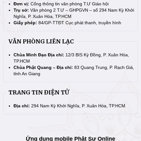
Đơn vị:
Cổng thông tin văn phòng T.Ư Giáo hội
Trụ sở:
Văn phòng 2 T.Ư – GHPGVN – số 294 Nam Kỳ Khởi
Nghĩa, P. Xuân Hòa, TP.HCM
Giấy phép:
84/GP-TTĐT Cục phát thanh, truyền hình
VĂN PHÒNG LIÊN LẠC
Chùa Minh Đạo Địa chỉ:
12/3 BIS Kỳ Đồng, P. Xuân Hòa,
TP.HCM
Chùa Phật Quang – Địa chỉ:
83 Quang Trung, P. Rạch Giá,
tỉnh An Giang
TRANG TIN ĐIỆN TỬ
Địa chỉ:
294 Nam Kỳ Khởi Nghĩa, P. Xuân Hòa, TP.HCM
Ứng dụng mobile Phật Sự Online