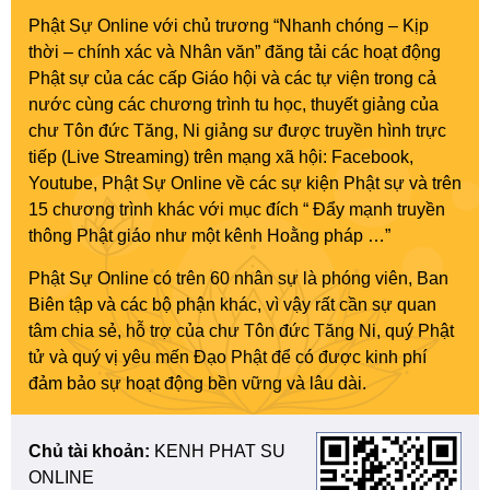
Phật Sự Online với chủ trương “Nhanh chóng – Kịp
thời – chính xác và Nhân văn” đăng tải các hoạt động
Phật sự của các cấp Giáo hội và các tự viện trong cả
nước cùng các chương trình tu học, thuyết giảng của
chư Tôn đức Tăng, Ni giảng sư được truyền hình trực
tiếp (Live Streaming) trên mạng xã hội: Facebook,
Youtube, Phật Sự Online về các sự kiện Phật sự và trên
15 chương trình khác với mục đích “ Đẩy mạnh truyền
thông Phật giáo như một kênh Hoằng pháp …”
Phật Sự Online có trên 60 nhân sự là phóng viên, Ban
Biên tập và các bộ phận khác, vì vậy rất cần sự quan
tâm chia sẻ, hỗ trợ của chư Tôn đức Tăng Ni, quý Phật
tử và quý vị yêu mến Đạo Phật để có được kinh phí
đảm bảo sự hoạt động bền vững và lâu dài.
Chủ tài khoản:
KENH PHAT SU
ONLINE