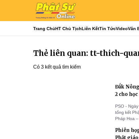
Trang Chủ
HT Chủ Tịch
Liên Kết
Tin Tức
Video
Văn 
Thẻ liên quan: tt-thich-qu
Có 3 kết quả tìm kiếm
Đắk Nông
2 cho học
PSO - Ngày 
tổng kết P
Pháp Hoa –
Nghĩa), Phâ
Phiên họp
học sinh Đồ
Phật giáo