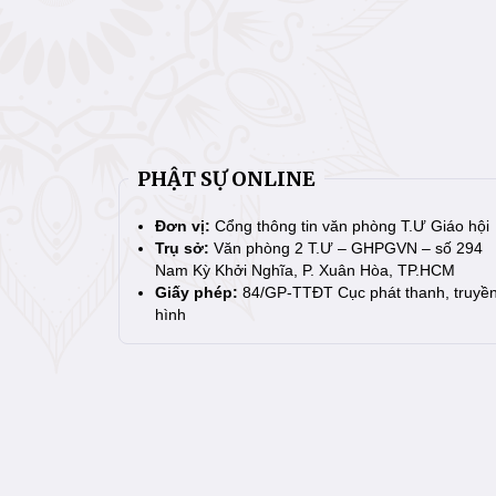
PHẬT SỰ ONLINE
Đơn vị:
Cổng thông tin văn phòng T.Ư Giáo hội
Trụ sở:
Văn phòng 2 T.Ư – GHPGVN – số 294
Nam Kỳ Khởi Nghĩa, P. Xuân Hòa, TP.HCM
Giấy phép:
84/GP-TTĐT Cục phát thanh, truyề
hình