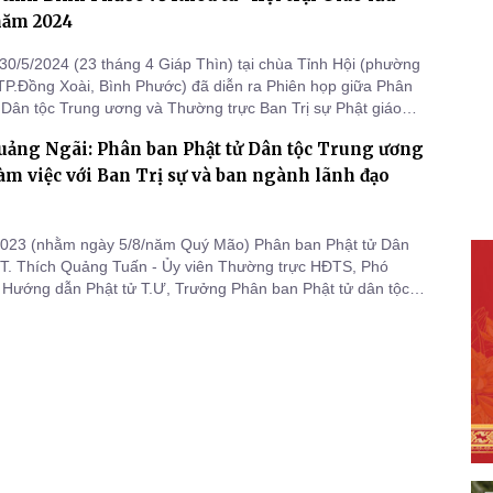
năm 2024
30/5/2024 (23 tháng 4 Giáp Thìn) tại chùa Tỉnh Hội (phường
TP.Đồng Xoài, Bình Phước) đã diễn ra Phiên họp giữa Phân
 Dân tộc Trung ương và Thường trực Ban Trị sự Phật giáo
hước về Hội trại Giao lưu Văn hóa các dân tộc Tây Nguyên,
uảng Ngãi: Phân ban Phật tử Dân tộc Trung ương
 và Đông Nam bộ
àm việc với Ban Trị sự và ban ngành lãnh đạo
2023 (nhằm ngày 5/8/năm Quý Mão) Phân ban Phật tử Dân
T. Thích Quảng Tuấn - Ủy viên Thường trực HĐTS, Phó
Hướng dẫn Phật tử T.Ư, Trưởng Phân ban Phật tử dân tộc
 đoàn đã gặp gỡ, giao lưu với BTS GHPGVN tỉnh Quãng
ùa Pháp Hóa - trụ sở BTS GHPGVN tỉnh (số 334 Trần Hưng
ảng Ngãi)