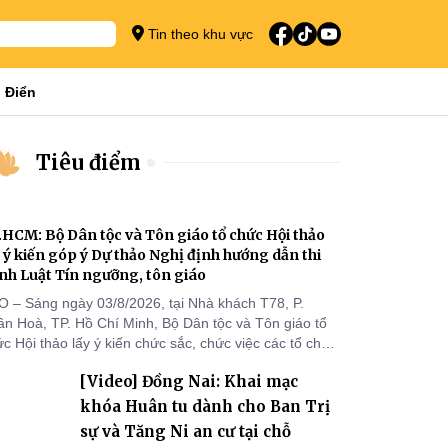
Tin theo khu vực
 Điển
Tiêu điểm
.HCM: Bộ Dân tộc và Tôn giáo tổ chức Hội thảo
y ý kiến góp ý Dự thảo Nghị định hướng dẫn thi
nh Luật Tín ngưỡng, tôn giáo
O – Sáng ngày 03/8/2026, tại Nhà khách T78, P.
ân Hoà, TP. Hồ Chí Minh, Bộ Dân tộc và Tôn giáo tổ
c Hội thảo lấy ý kiến chức sắc, chức việc các tổ chức
 giáo, người đại diện, Ban Quản lý cơ sở tín ngưỡng
[Video] Đồng Nai: Khai mạc
c tỉnh, thành phố khu vực phía Nam nhằm góp ý hoàn
ện hồ sơ Dự thảo Nghị định quy định chi tiết một số
khóa Huân tu dành cho Ban Trị
ều và biện pháp để tổ chức
sự và Tăng Ni an cư tại chỗ