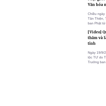
Văn hóa 
Chiều ngày 
Tân Thiện, 
ban Phật tử
tỉnh Bình P
[Video] Q
miền Trung
thăm và l
tỉnh
Ngày 19/9/
tộc TƯ do T
Trưởng ban 
TƯ dẫn đầu
Ngãi tại ch
Đạo, TP. Qu