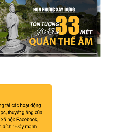
g tải các hoạt động
ọc, thuyết giảng của
 xã hội: Facebook,
c đích “ Đẩy mạnh