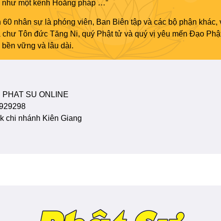
áo như một kênh Hoằng pháp …”
 60 nhân sự là phóng viên, Ban Biên tập và các bộ phận khác, 
ủa chư Tôn đức Tăng Ni, quý Phật tử và quý vị yêu mến Đạo Phậ
bền vững và lâu dài.
 PHAT SU ONLINE
929298
 chi nhánh Kiên Giang