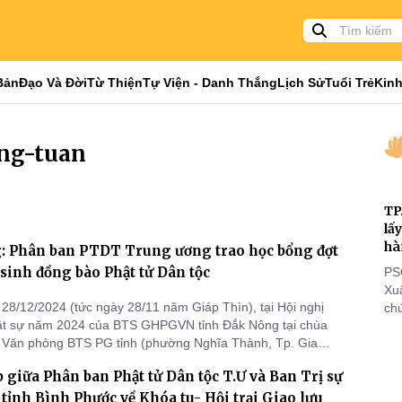
Bản
Đạo Và Đời
Từ Thiện
Tự Viện - Danh Thắng
Lịch Sử
Tuổi Trẻ
Kinh
ang-tuan
TP
lấ
hà
: Phân ban PTDT Trung ương trao học bổng đợt
 sinh đồng bào Phật tử Dân tộc
PS
Xu
28/12/2024 (tức ngày 28/11 năm Giáp Thìn), tại Hội nghị
chứ
hật sự năm 2024 của BTS GHPGVN tỉnh Đắk Nông tại chùa
tôn
 Văn phòng BTS PG tỉnh (phường Nghĩa Thành, Tp. Gia
cá
n ban PTDT Trung ương đã trao học bổng đợt 2 cho 16 em
thi
 giữa Phân ban Phật tử Dân tộc T.Ư và Ban Trị sự
ng bào Phật tử tỉnh Đắk Nông.
đi
 tỉnh Bình Phước về Khóa tu- Hội trại Giao lưu