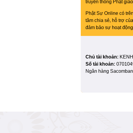
truyền thông Phật gi
Phật Sự Online có trên
tâm chia sẻ, hỗ trợ c
đảm bảo sự hoạt động 
Chủ tài khoản:
KENH
Số tài khoản:
070104
Ngân hàng Sacombank