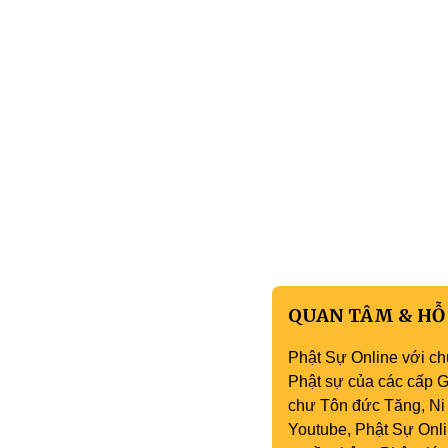
QUAN TÂM & HỖ
Phật Sự Online với ch
Phật sự của các cấp Gi
chư Tôn đức Tăng, Ni 
Youtube, Phật Sự Onli