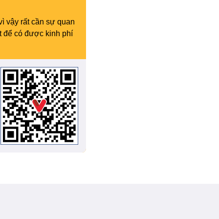
vì vậy rất cần sự quan
t để có được kinh phí