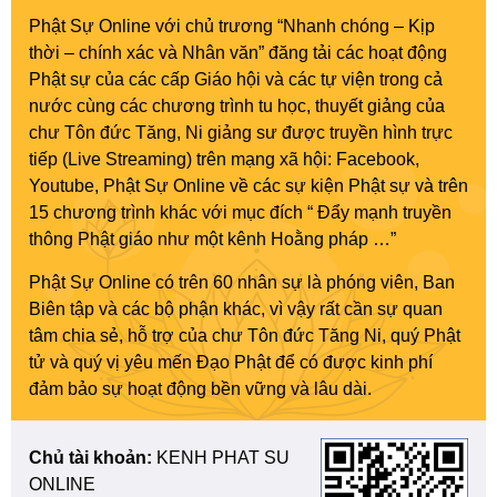
Phật Sự Online với chủ trương “Nhanh chóng – Kịp
thời – chính xác và Nhân văn” đăng tải các hoạt động
Phật sự của các cấp Giáo hội và các tự viện trong cả
nước cùng các chương trình tu học, thuyết giảng của
chư Tôn đức Tăng, Ni giảng sư được truyền hình trực
tiếp (Live Streaming) trên mạng xã hội: Facebook,
Youtube, Phật Sự Online về các sự kiện Phật sự và trên
15 chương trình khác với mục đích “ Đẩy mạnh truyền
thông Phật giáo như một kênh Hoằng pháp …”
Phật Sự Online có trên 60 nhân sự là phóng viên, Ban
Biên tập và các bộ phận khác, vì vậy rất cần sự quan
tâm chia sẻ, hỗ trợ của chư Tôn đức Tăng Ni, quý Phật
tử và quý vị yêu mến Đạo Phật để có được kinh phí
đảm bảo sự hoạt động bền vững và lâu dài.
Chủ tài khoản:
KENH PHAT SU
ONLINE