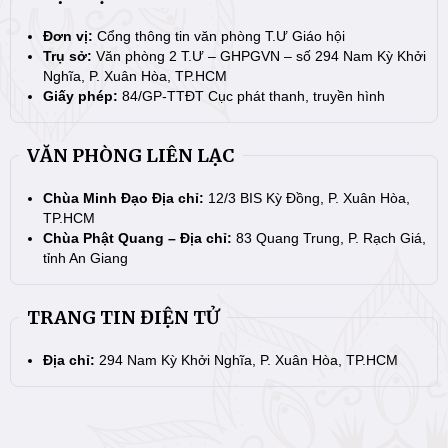
Đơn vị:
Cổng thông tin văn phòng T.Ư Giáo hội
Trụ sở:
Văn phòng 2 T.Ư – GHPGVN – số 294 Nam Kỳ Khởi
Nghĩa, P. Xuân Hòa, TP.HCM
Giấy phép:
84/GP-TTĐT Cục phát thanh, truyền hình
VĂN PHÒNG LIÊN LẠC
Chùa Minh Đạo Địa chỉ:
12/3 BIS Kỳ Đồng, P. Xuân Hòa,
TP.HCM
Chùa Phật Quang – Địa chỉ:
83 Quang Trung, P. Rạch Giá,
tỉnh An Giang
TRANG TIN ĐIỆN TỬ
Địa chỉ:
294 Nam Kỳ Khởi Nghĩa, P. Xuân Hòa, TP.HCM