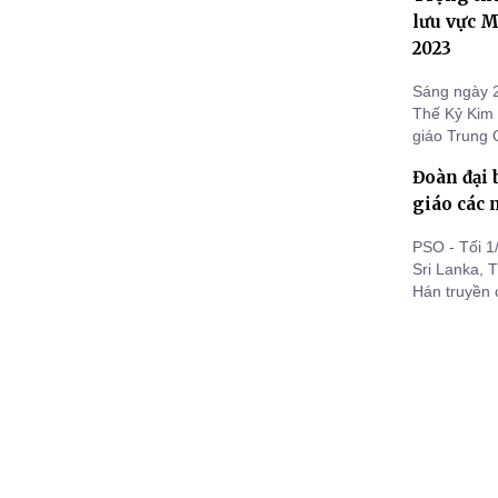
Phật giáo Q
lưu vực 
2023
Sáng ngày 2
Thế Kỷ Kim 
giáo Trung 
Campuchia đ
Đoàn đại
mạc.
giáo các
PSO - Tối 1
Sri Lanka, 
Hán truyền 
Phật giáo c
XiShuangBa