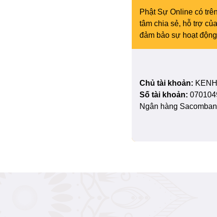
Phật Sự Online có trên
tâm chia sẻ, hỗ trợ c
đảm bảo sự hoạt động 
Chủ tài khoản:
KENH
Số tài khoản:
070104
Ngân hàng Sacombank