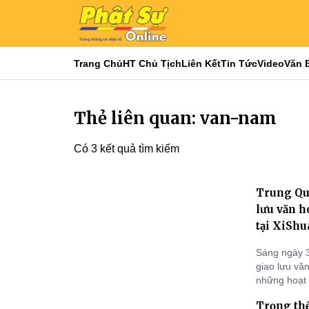
Trang Chủ
HT Chủ Tịch
Liên Kết
Tin Tức
Video
Văn 
Thẻ liên quan: van-nam
Có 3 kết quả tìm kiếm
Trung Quố
lưu văn 
tại XiSh
Sáng ngày 3
giao lưu vă
những hoạt 
nghị; trong
Trọng thể
Thiện Tâm,