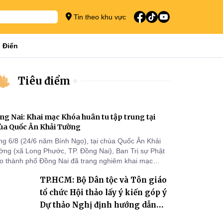
Tin theo khu vực
 Điển
Tiêu điểm
ng Nai: Khai mạc Khóa huân tu tập trung tại
ùa Quốc Ân Khải Tường
ng 6/8 (24/6 năm Bính Ngọ), tại chùa Quốc Ân Khải
ờng (xã Long Phước, TP. Đồng Nai), Ban Trị sự Phật
áo thành phố Đồng Nai đã trang nghiêm khai mạc
a huân tu tập trung trong mùa An cư kiết hạ Phật lịch
TP.HCM: Bộ Dân tộc và Tôn giáo
70 dành cho chư Tăng hành giả an cư tại chỗ khu vực
I, VIII và trường hạ chùa Quốc Ân Khải Tường.
tổ chức Hội thảo lấy ý kiến góp ý
Dự thảo Nghị định hướng dẫn
thi hành Luật Tín ngưỡng, tôn