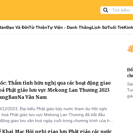
Bản
Đạo Và Đời
Từ Thiện
Tự Viện - Danh Thắng
Lịch Sử
Tuổi Trẻ
Kinh
Đồ
ch
c: Thắm tình hữu nghị qua các hoạt động giao
Sá
hoá Phật giáo lưu vực Mekong Lan Thương 2023
Tư
gi
uangBanNa Vân Nam
Khó
25
/12/2023, Đại biểu Phật giáo bảy nước tham dự Hội nghị
VI
n hoá Phật giáo lưu vực Mekong Lan Thương đã bắt đầu
động giao lưu văn hoá ngày cuối trong chương trình của hội
 đô có Phái đoàn Giáo Hội Phật giáo Việt Nam do HT. Thích
 Khai Mạc Hội nghị giao lưu Phật giáo các nước
 Phó Chủ tịch HĐTS TƯ, Phó Trưởng ban Thường trực Ban