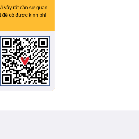
vì vậy rất cần sự quan
t để có được kinh phí