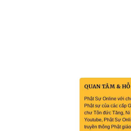
QUAN TÂM & HỖ
Phật Sự Online với ch
Phật sự của các cấp Gi
chư Tôn đức Tăng, Ni 
Youtube, Phật Sự Onli
truyền thông Phật gi