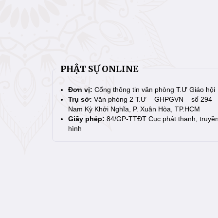
PHẬT SỰ ONLINE
Đơn vị:
Cổng thông tin văn phòng T.Ư Giáo hội
Trụ sở:
Văn phòng 2 T.Ư – GHPGVN – số 294
Nam Kỳ Khởi Nghĩa, P. Xuân Hòa, TP.HCM
Giấy phép:
84/GP-TTĐT Cục phát thanh, truyề
hình