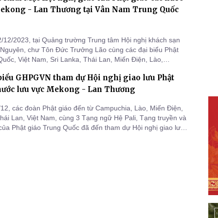
uốc tế
Mekong - Lan Thương tại Vân Nam Trung Quốc
/12/2023, tại Quảng trường Trung tâm Hội nghị khách sạn
Nguyên, chư Tôn Đức Trưởng Lão cùng các đại biểu Phật
Quốc, Việt Nam, Sri Lanka, Thái Lan, Miến Điện, Lào,
ã chụp hình lưu niệm trước khi vào hội trường dự lễ khai
 biểu GHPGVN tham dự Hội nghị giao lưu Phật
 nước lưu vực Mekong - Lan Thương
/12, các đoàn Phật giáo đến từ Campuchia, Lào, Miến Điện,
Thái Lan, Việt Nam, cùng 3 Tạng ngữ Hệ Pali, Tạng truyền và
của Phật giáo Trung Quốc đã đến tham dự Hội nghị giao lưu
ác nước lưu vực Mekong - Lan Thương tại Tổng Phật Tự
nNa, tỉnh Vân Nam, Trung Quốc.