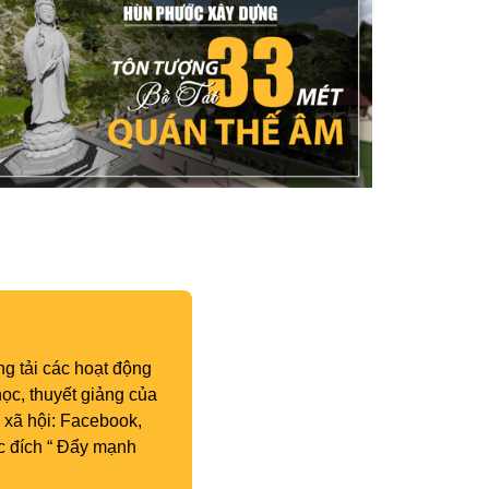
g tải các hoạt động
ọc, thuyết giảng của
 xã hội: Facebook,
c đích “ Đẩy mạnh