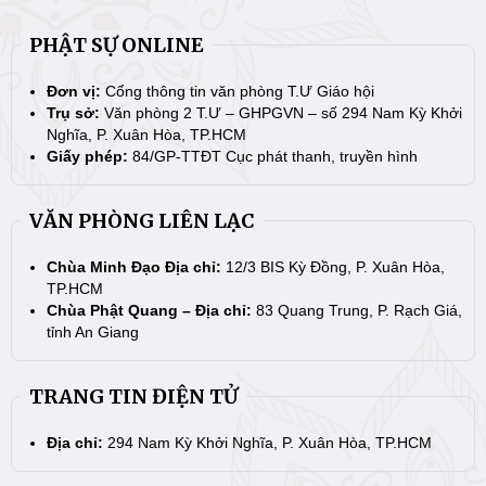
PHẬT SỰ ONLINE
Đơn vị:
Cổng thông tin văn phòng T.Ư Giáo hội
Trụ sở:
Văn phòng 2 T.Ư – GHPGVN – số 294 Nam Kỳ Khởi
Nghĩa, P. Xuân Hòa, TP.HCM
Giấy phép:
84/GP-TTĐT Cục phát thanh, truyền hình
VĂN PHÒNG LIÊN LẠC
Chùa Minh Đạo Địa chỉ:
12/3 BIS Kỳ Đồng, P. Xuân Hòa,
TP.HCM
Chùa Phật Quang – Địa chỉ:
83 Quang Trung, P. Rạch Giá,
tỉnh An Giang
TRANG TIN ĐIỆN TỬ
Địa chỉ:
294 Nam Kỳ Khởi Nghĩa, P. Xuân Hòa, TP.HCM