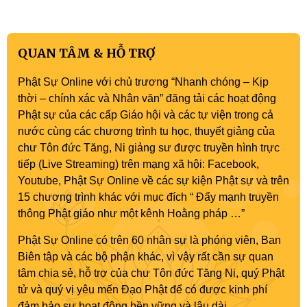
QUAN TÂM & HỖ TRỢ
Phật Sự Online với chủ trương “Nhanh chóng – Kịp
thời – chính xác và Nhân văn” đăng tải các hoạt động
Phật sự của các cấp Giáo hội và các tự viện trong cả
nước cùng các chương trình tu học, thuyết giảng của
chư Tôn đức Tăng, Ni giảng sư được truyền hình trực
tiếp (Live Streaming) trên mạng xã hội: Facebook,
Youtube, Phật Sự Online về các sự kiện Phật sự và trên
15 chương trình khác với mục đích “ Đẩy mạnh truyền
thông Phật giáo như một kênh Hoằng pháp …”
Phật Sự Online có trên 60 nhân sự là phóng viên, Ban
Biên tập và các bộ phận khác, vì vậy rất cần sự quan
tâm chia sẻ, hỗ trợ của chư Tôn đức Tăng Ni, quý Phật
tử và quý vị yêu mến Đạo Phật để có được kinh phí
đảm bảo sự hoạt động bền vững và lâu dài.