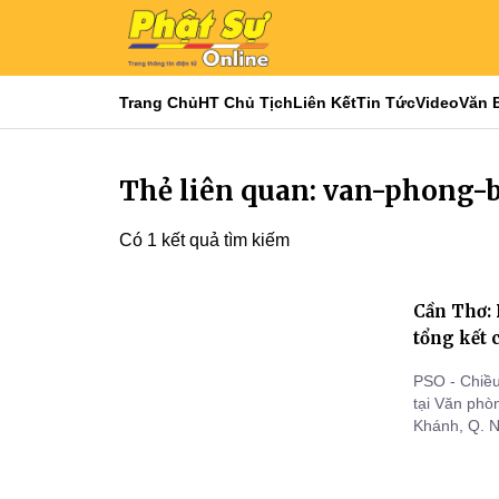
Trang Chủ
HT Chủ Tịch
Liên Kết
Tin Tức
Video
Văn 
Thẻ liên quan: van-phong
Có 1 kết quả tìm kiếm
Cần Thơ: 
tổng kết 
PSO - Chiề
tại Văn ph
Khánh, Q. N
kết công t
2024.