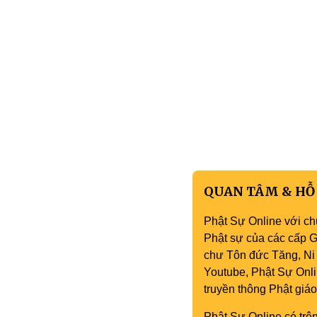
QUAN TÂM & HỖ
Phật Sự Online với ch
Phật sự của các cấp Gi
chư Tôn đức Tăng, Ni 
Youtube, Phật Sự Onli
truyền thông Phật gi
Phật Sự Online có trên