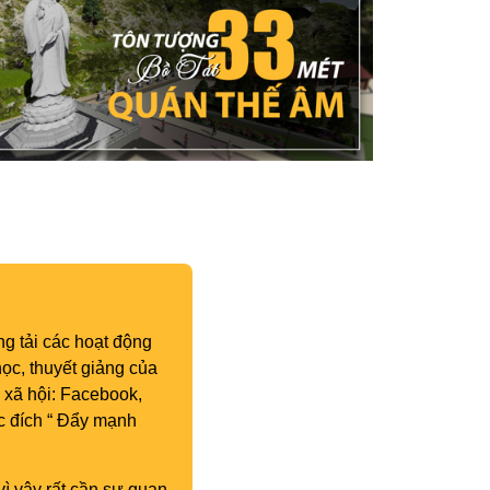
g tải các hoạt động
ọc, thuyết giảng của
 xã hội: Facebook,
c đích “ Đẩy mạnh
vì vậy rất cần sự quan