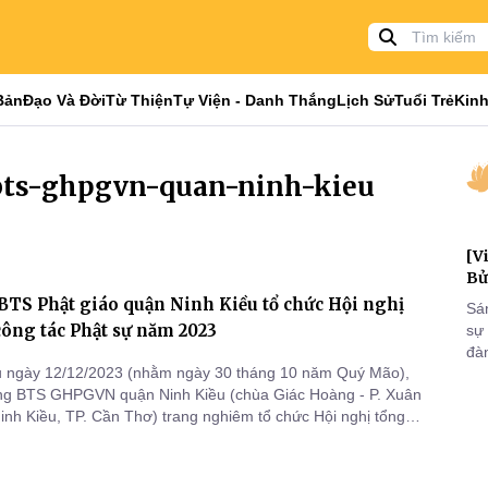
Bản
Đạo Và Đời
Từ Thiện
Tự Viện - Danh Thắng
Lịch Sử
Tuổi Trẻ
Kinh
-bts-ghpgvn-quan-ninh-kieu
[V
Bử
BTS Phật giáo quận Ninh Kiều tổ chức Hội nghị
Sá
công tác Phật sự năm 2023
sự
đà
u ngày 12/12/2023 (nhằm ngày 30 tháng 10 năm Quý Mão),
đại
òng BTS GHPGVN quận Ninh Kiều (chùa Giác Hoàng - P. Xuân
của
inh Kiều, TP. Cần Thơ) trang nghiêm tổ chức Hội nghị tổng
qua
ác Phật sự năm 2023 và đề ra phương hướng hoạt động năm
và