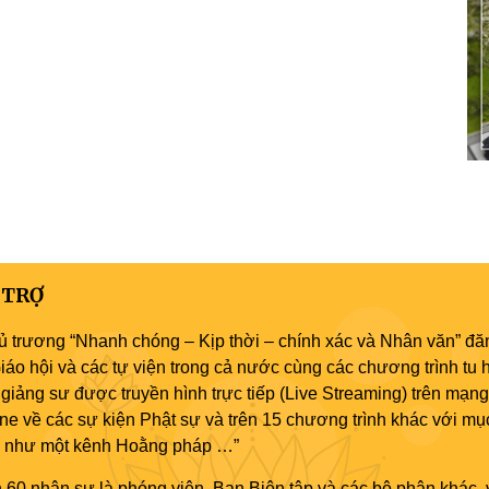
 TRỢ
ủ trương “Nhanh chóng – Kịp thời – chính xác và Nhân văn” đăn
áo hội và các tự viện trong cả nước cùng các chương trình tu h
giảng sư được truyền hình trực tiếp (Live Streaming) trên mạng
ne về các sự kiện Phật sự và trên 15 chương trình khác với mụ
áo như một kênh Hoằng pháp …”
 60 nhân sự là phóng viên, Ban Biên tập và các bộ phận khác, 