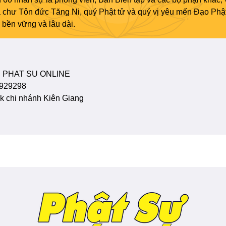
ủa chư Tôn đức Tăng Ni, quý Phật tử và quý vị yêu mến Đạo Phậ
bền vững và lâu dài.
 PHAT SU ONLINE
929298
 chi nhánh Kiên Giang