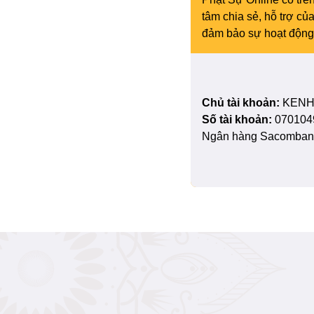
tâm chia sẻ, hỗ trợ c
đảm bảo sự hoạt động 
Chủ tài khoản:
KENH
Số tài khoản:
070104
Ngân hàng Sacombank