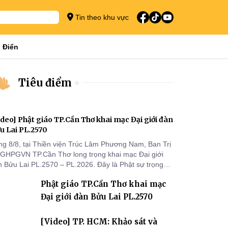
Tin theo khu vực
 Điển
Tiêu điểm
ideo] Phật giáo TP.Cần Thơ khai mạc Đại giới đàn
u Lai PL.2570
ng 8/8, tại Thiền viện Trúc Lâm Phương Nam, Ban Trị
 GHPGVN TP.Cần Thơ long trọng khai mạc Đại giới
n Bửu Lai PL.2570 – PL.2026. Đây là Phật sự trọng
 đầu tiên được Ban Trị sự triển khai sau thành công
Phật giáo TP.Cần Thơ khai mạc
 Đại hội Phật giáo thành phố lần thứ I, thể hiện sự
n tâm đối với công tác truyền giới, đào tạo Tăng tài
Đại giới đàn Bửu Lai PL.2570
 tiếp nối mạng mạch Tăng-g
[Video] TP. HCM: Khảo sát và