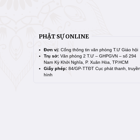
PHẬT SỰ ONLINE
Đơn vị:
Cổng thông tin văn phòng T.Ư Giáo hội
Trụ sở:
Văn phòng 2 T.Ư – GHPGVN – số 294
Nam Kỳ Khởi Nghĩa, P. Xuân Hòa, TP.HCM
Giấy phép:
84/GP-TTĐT Cục phát thanh, truyề
hình