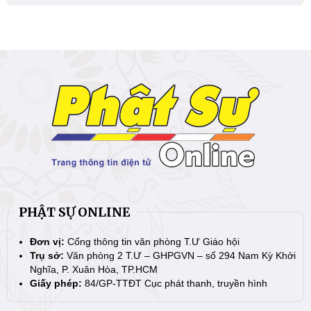
PHẬT SỰ ONLINE
Đơn vị:
Cổng thông tin văn phòng T.Ư Giáo hội
Trụ sở:
Văn phòng 2 T.Ư – GHPGVN – số 294 Nam Kỳ Khởi
Nghĩa, P. Xuân Hòa, TP.HCM
Giấy phép:
84/GP-TTĐT Cục phát thanh, truyền hình