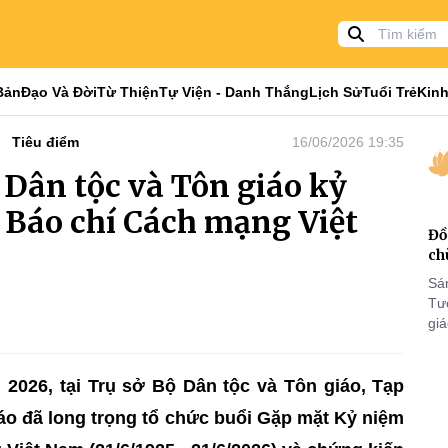
Bản
Đạo Và Đời
Từ Thiện
Tự Viện - Danh Thắng
Lịch Sử
Tuổi Trẻ
Kinh
Tiêu điểm
16/06/2026 19:35
 Dân tộc và Tôn giáo kỷ
 Báo chí Cách mạng Việt
Đồ
ch
Sá
Tư
gi
Khó
25
VI
2026, tại Trụ sở Bộ Dân tộc và Tôn giáo, Tạp
áo đã long trọng tổ chức buổi Gặp mặt Kỷ niệm