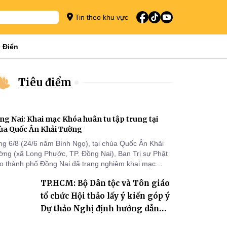
Tin theo khu vực
 Điển
Tiêu điểm
ng Nai: Khai mạc Khóa huân tu tập trung tại
ùa Quốc Ân Khải Tường
ng 6/8 (24/6 năm Bính Ngọ), tại chùa Quốc Ân Khải
ờng (xã Long Phước, TP. Đồng Nai), Ban Trị sự Phật
áo thành phố Đồng Nai đã trang nghiêm khai mạc
a huân tu tập trung trong mùa An cư kiết hạ Phật lịch
TP.HCM: Bộ Dân tộc và Tôn giáo
70 dành cho chư Tăng hành giả an cư tại chỗ khu vực
I, VIII và trường hạ chùa Quốc Ân Khải Tường.
tổ chức Hội thảo lấy ý kiến góp ý
Dự thảo Nghị định hướng dẫn
thi hành Luật Tín ngưỡng, tôn