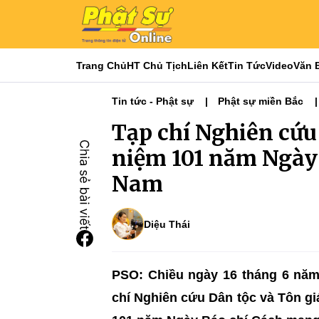
Trang Chủ
HT Chủ Tịch
Liên Kết
Tin Tức
Video
Văn 
Tin tức - Phật sự
Phật sự miền Bắc
Tạp chí Nghiên cứu
niệm 101 năm Ngày
Nam
Diệu Thái
PSO: Chiều ngày 16 tháng 6 năm 
chí Nghiên cứu Dân tộc và Tôn gi