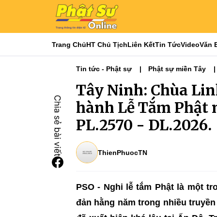
Trang Chủ
HT Chủ Tịch
Liên Kết
Tin Tức
Video
Văn 
Tin tức - Phật sự
Phật sự miền Tây
Tây Ninh: Chùa Li
hành Lễ Tắm Phật 
PL.2570 - DL.2026.
ThienPhuocTN
PSO - Nghi lễ tắm Phật là một t
đản hằng năm trong nhiều truyền