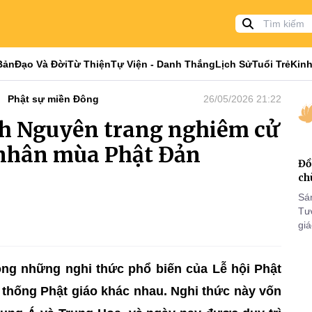
Bản
Đạo Và Đời
Từ Thiện
Tự Viện - Danh Thắng
Lịch Sử
Tuổi Trẻ
Kinh
Phật sự miền Đông
26/05/2026 21:22
nh Nguyên trang nghiêm cử
nhân mùa Phật Đản
Đồ
ch
Sá
Tư
gi
Khó
25
VI
rong những nghi thức phổ biến của Lễ hội Phật
 thống Phật giáo khác nhau. Nghi thức này vốn