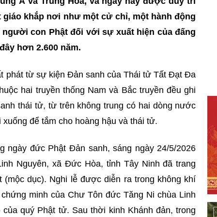
Trung Á và Trung Hoa, và ngày nay được duy trì
t giáo khắp nơi như một cử chỉ, một hành động
a người con Phật đối với sự xuất hiện của đấng
 đây hơn 2.600 năm.
t phát từ sự kiện Đản sanh của Thái tử Tất Đạt Đa
thuộc hai truyền thống Nam và Bắc truyền đều ghi
anh thái tử, từ trên không trung có hai dòng nước
i xuống để tắm cho hoàng hậu và thái tử.
g ngày đức Phật Đản sanh, sáng ngày 24/5/2026
inh Nguyên, xã Đức Hòa, tỉnh Tây Ninh đã trang
 (mộc dục). Nghi lễ được diễn ra trong không khí
ự chứng minh của Chư Tôn đức Tăng Ni chùa Linh
ủa quý Phật tử. Sau thời kinh Khánh đản, trong