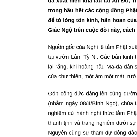
đã xuất hiện khá lâu tại Ấn Độ, 
trong hầu hết các cộng đồng Phậ
để tỏ lòng tôn kính, hân hoan củ
Giác Ngộ trên cuộc đời này, cách
Nguồn gốc của Nghi lễ tắm Phật xuấ
tại vườn Lâm Tỳ Ni. Các bản kinh 
lại rằng, khi hoàng hậu Ma-da đản s
của chư thiên, một ấm một mát, rướ
Góp công đức dâng lên cúng dườn
(nhằm ngày 08/4/Bính Ngọ), chùa L
nghiêm cử hành nghi thức tắm Phật
thanh tịnh và trang nghiêm dưới s
Nguyên cùng sự tham dự đông đảo c