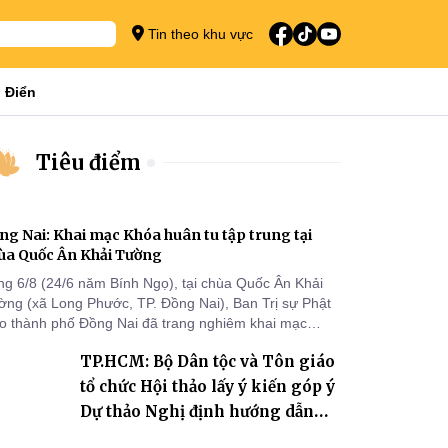
Tin theo khu vực
 Điển
Tiêu điểm
ng Nai: Khai mạc Khóa huân tu tập trung tại
ùa Quốc Ân Khải Tường
ng 6/8 (24/6 năm Bính Ngọ), tại chùa Quốc Ân Khải
ờng (xã Long Phước, TP. Đồng Nai), Ban Trị sự Phật
áo thành phố Đồng Nai đã trang nghiêm khai mạc
a huân tu tập trung trong mùa An cư kiết hạ Phật lịch
TP.HCM: Bộ Dân tộc và Tôn giáo
70 dành cho chư Tăng hành giả an cư tại chỗ khu vực
I, VIII và trường hạ chùa Quốc Ân Khải Tường.
tổ chức Hội thảo lấy ý kiến góp ý
Dự thảo Nghị định hướng dẫn
thi hành Luật Tín ngưỡng, tôn