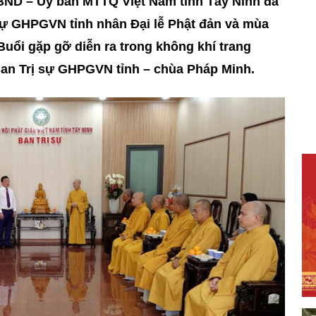
BND – Ủy ban MTTQ Việt Nam tỉnh Tây Ninh đã
ự GHPGVN tỉnh nhân Đại lễ Phật đản và mùa
Buổi gặp gỡ diễn ra trong không khí trang
Ban Trị sự GHPGVN tỉnh – chùa Pháp Minh.