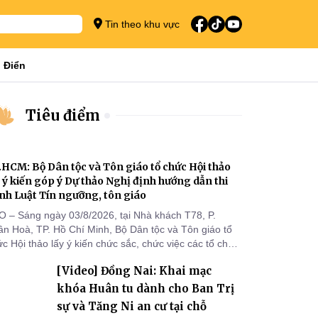
Tin theo khu vực
 Điển
Tiêu điểm
.HCM: Bộ Dân tộc và Tôn giáo tổ chức Hội thảo
y ý kiến góp ý Dự thảo Nghị định hướng dẫn thi
nh Luật Tín ngưỡng, tôn giáo
O – Sáng ngày 03/8/2026, tại Nhà khách T78, P.
ân Hoà, TP. Hồ Chí Minh, Bộ Dân tộc và Tôn giáo tổ
c Hội thảo lấy ý kiến chức sắc, chức việc các tổ chức
 giáo, người đại diện, Ban Quản lý cơ sở tín ngưỡng
[Video] Đồng Nai: Khai mạc
c tỉnh, thành phố khu vực phía Nam nhằm góp ý hoàn
ện hồ sơ Dự thảo Nghị định quy định chi tiết một số
khóa Huân tu dành cho Ban Trị
ều và biện pháp để tổ chức
sự và Tăng Ni an cư tại chỗ