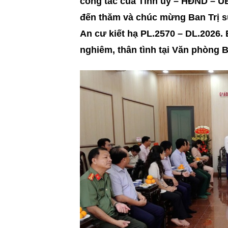
công tác của Tỉnh ủy – HĐND – U
đến thăm và chúc mừng Ban Trị s
An cư kiết hạ PL.2570 – DL.2026. 
nghiêm, thân tình tại Văn phòng 