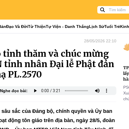
Bản
Đạo Và Đời
Từ Thiện
Tự Viện - Danh Thắng
Lịch Sử
Tuổi Trẻ
Kinh
28/05/2026 22:10
o tỉnh thăm và chúc mừng
tỉnh nhân Đại lễ Phật đản
TP
hạ PL.2570
lấ
hà
PS
Nghe đọc bài:
Xu
chứ
tôn
cá
 sâu sắc của Đảng bộ, chính quyền và Ủy ban
thi
ạt động tôn giáo trên địa bàn, ngày 28/5, đoàn
đi